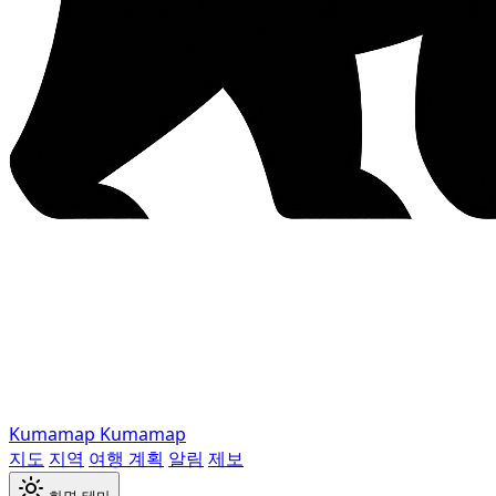
Kumamap
Kumamap
지도
지역
여행 계획
알림
제보