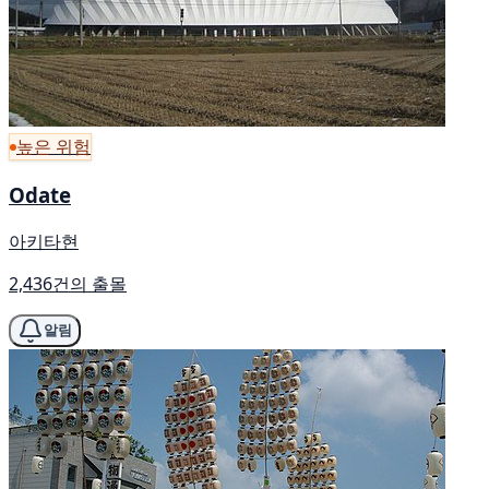
높은 위험
Odate
아키타현
2,436건의 출몰
알림