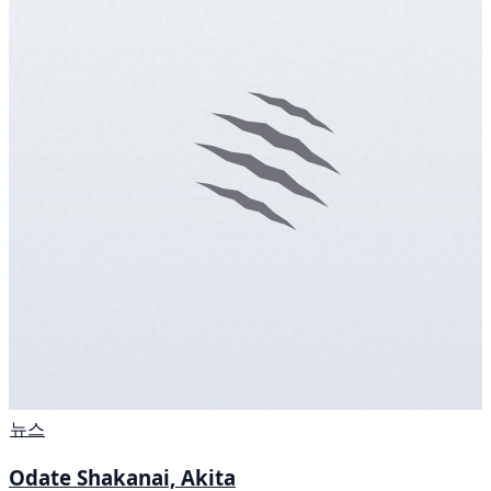
뉴스
Odate Shakanai, Akita