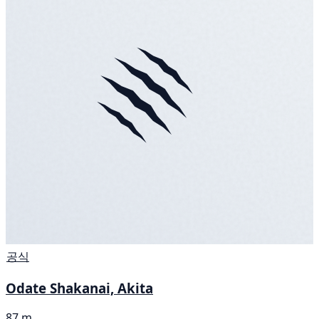
공식
Odate Shakanai, Akita
87 m