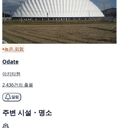
높은 위험
Odate
아키타현
2,436건의 출몰
알림
주변 시설・명소