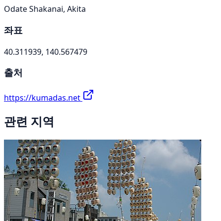
Odate Shakanai, Akita
좌표
40.311939, 140.567479
출처
https://kumadas.net
관련 지역