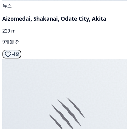
뉴스
Aizomedai, Shakanai, Odate City, Akita
229 m
9개월 전
저장