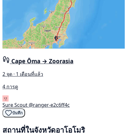
Cape Ōma → Zoorasia
2 จุด · 1 เดือนที่แล้ว
4 การดู
Sure Scout
@ranger-e2c6ff4c
บันทึก
สถานที่ในจังหวัดอาโอโมริ