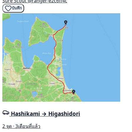
Sure Scout
@ranger-e2c6ff4c
บันทึก
Hashikami → Higashidori
2 จุด · 3เดือนที่แล้ว