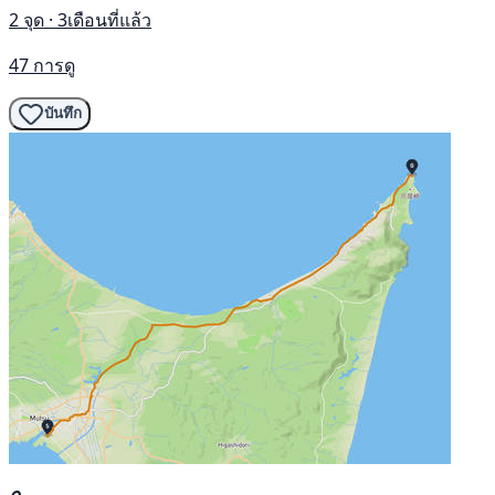
2 จุด · 3เดือนที่แล้ว
47 การดู
บันทึก