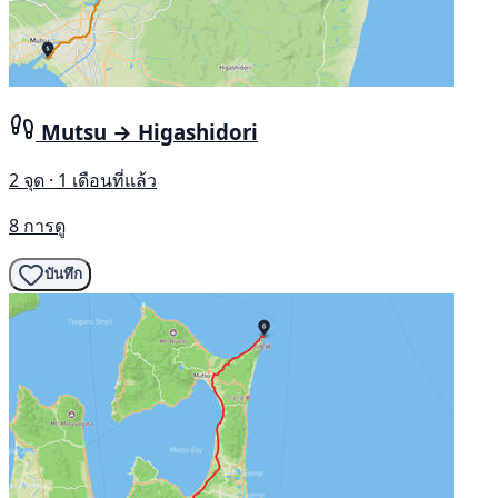
Mutsu → Higashidori
2 จุด · 1 เดือนที่แล้ว
8 การดู
บันทึก