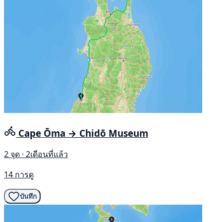
Cape Ōma → Chidō Museum
2 จุด · 2เดือนที่แล้ว
14 การดู
บันทึก