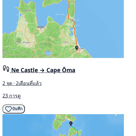
Ne Castle → Cape Ōma
2 จุด · 2เดือนที่แล้ว
23 การดู
บันทึก