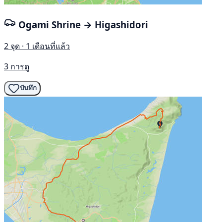
Ogami Shrine → Higashidori
2 จุด · 1 เดือนที่แล้ว
3 การดู
บันทึก