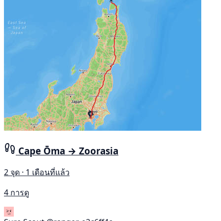
Cape Ōma → Zoorasia
2 จุด · 1 เดือนที่แล้ว
4 การดู