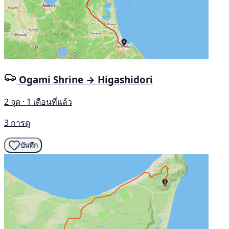
Ogami Shrine → Higashidori
2 จุด · 1 เดือนที่แล้ว
3 การดู
บันทึก