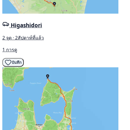
Higashidori
2 จุด · 2สัปดาห์ที่แล้ว
1 การดู
บันทึก