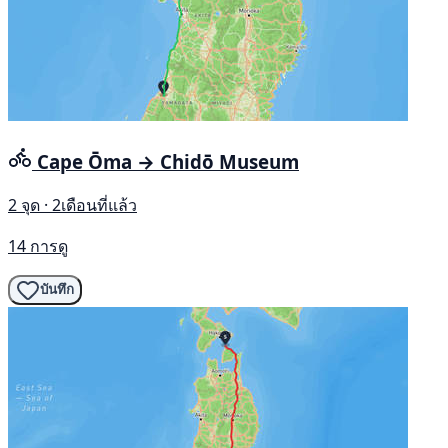
Cape Ōma → Chidō Museum
2 จุด · 2เดือนที่แล้ว
14 การดู
บันทึก