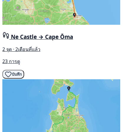
Ne Castle → Cape Ōma
2 จุด · 2เดือนที่แล้ว
23 การดู
บันทึก