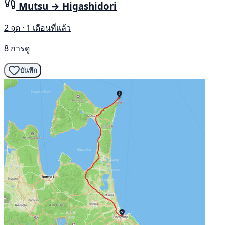
Mutsu → Higashidori
2 จุด · 1 เดือนที่แล้ว
8 การดู
บันทึก