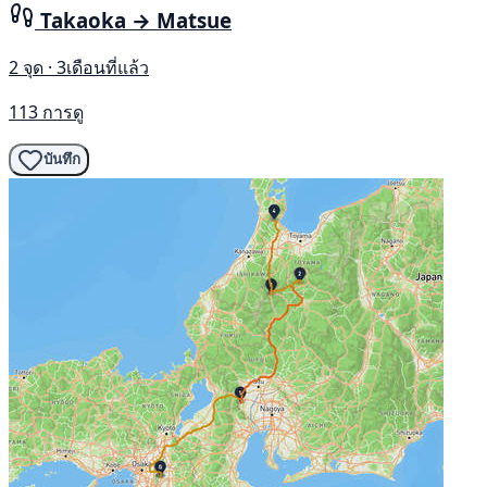
Takaoka → Matsue
2 จุด · 3เดือนที่แล้ว
113 การดู
บันทึก