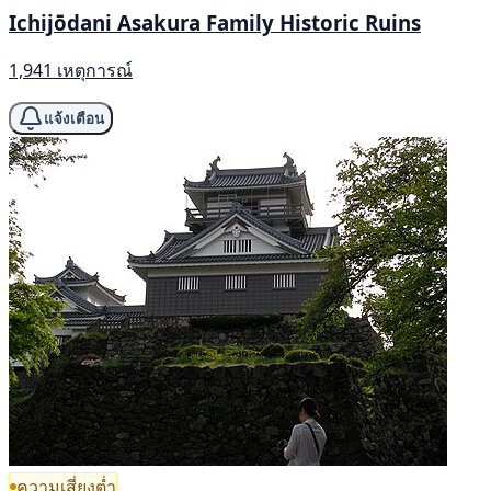
Ichijōdani Asakura Family Historic Ruins
1,941 เหตุการณ์
แจ้งเตือน
ความเสี่ยงต่ำ