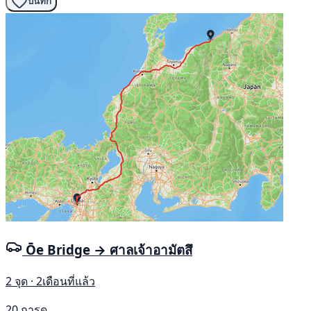
บันทึก
Ōe Bridge → ศาลเจ้าอามัตสึ
2 จุด · 2เดือนที่แล้ว
20 การดู