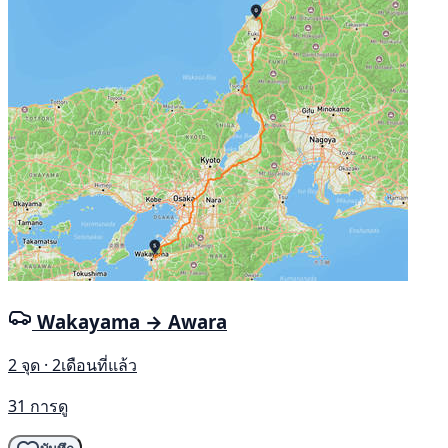
Wakayama → Awara
2 จุด · 2เดือนที่แล้ว
31 การดู