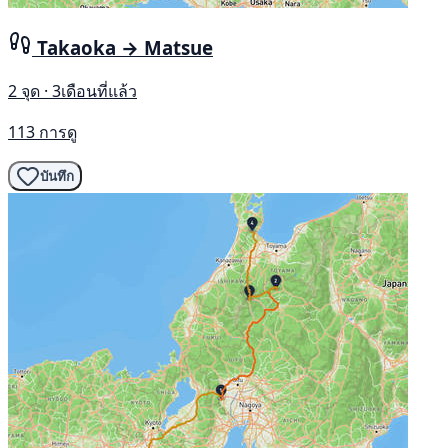
Takaoka → Matsue
2 จุด · 3เดือนที่แล้ว
113 การดู
บันทึก