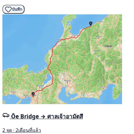
บันทึก
Ōe Bridge → ศาลเจ้าอามัตสึ
2 จุด · 2เดือนที่แล้ว