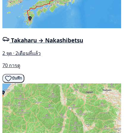
Takaharu → Nakashibetsu
2 จุด · 2เดือนที่แล้ว
70 การดู
บันทึก