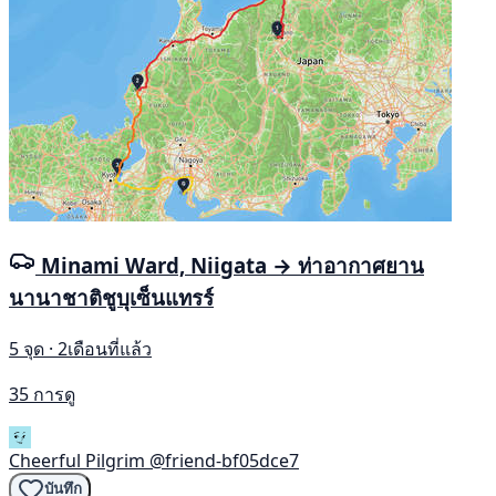
Minami Ward, Niigata → ท่าอากาศยาน
นานาชาติชูบุเซ็นแทรร์
5 จุด · 2เดือนที่แล้ว
35 การดู
Cheerful Pilgrim
@friend-bf05dce7
บันทึก