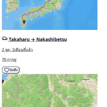
Takaharu → Nakashibetsu
2 จุด · 2เดือนที่แล้ว
70 การดู
บันทึก