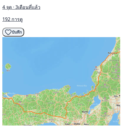
4 จุด · 3เดือนที่แล้ว
192 การดู
บันทึก