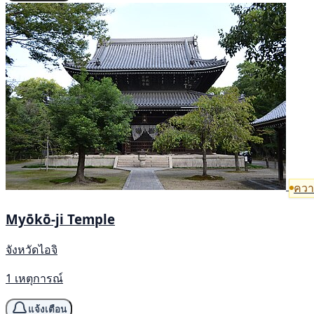
ความ
Myōkō-ji Temple
จังหวัดไอจิ
1 เหตุการณ์
แจ้งเตือน