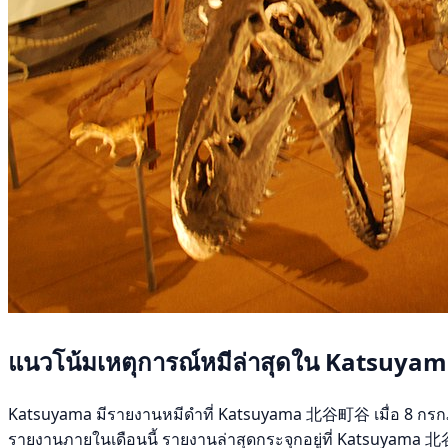
แนวโน้มเหตุการณ์หมีล่าสุดใน Katsuya
Katsuyama มีรายงานหมีดำที่ Katsuyama 北谷町谷 เมื่อ 8 กรกฎาคม 2
รายงานภายในเดือนนี้ รายงานล่าสุดกระจุกอยู่ที่ Katsuyama 北谷