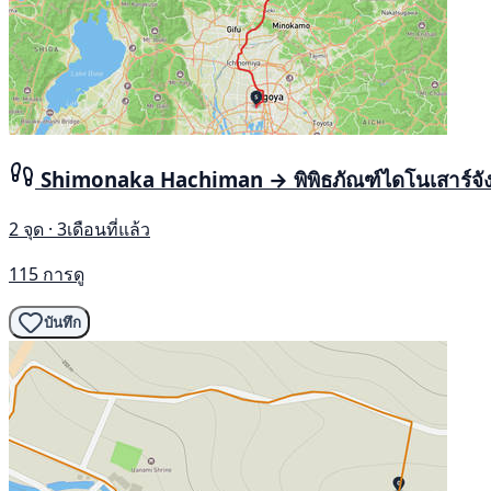
Shimonaka Hachiman → พิพิธภัณฑ์ไดโนเสาร์จังหว
2 จุด · 3เดือนที่แล้ว
115 การดู
บันทึก