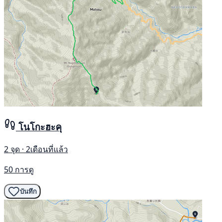
โนโกะฮะคุ
2 จุด · 2เดือนที่แล้ว
50 การดู
บันทึก