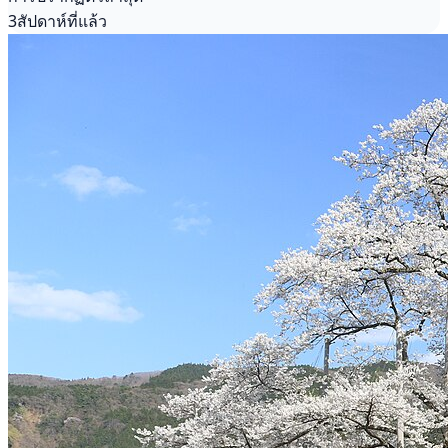
3สัปดาห์ที่แล้ว