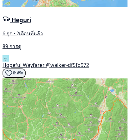
Heguri
6 จุด · 2เดือนที่แล้ว
89 การดู
Hopeful Wayfarer
@walker-df5fd972
บันทึก