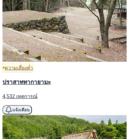
ความเสี่ยงต่ำ
ปราสาททากายามะ
4,532 เหตุการณ์
แจ้งเตือน