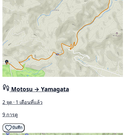
Motosu → Yamagata
2 จุด · 1 เดือนที่แล้ว
9 การดู
บันทึก