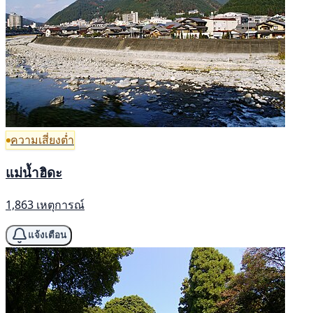
ความเสี่ยงต่ำ
แม่น้ำฮิดะ
1,863 เหตุการณ์
แจ้งเตือน