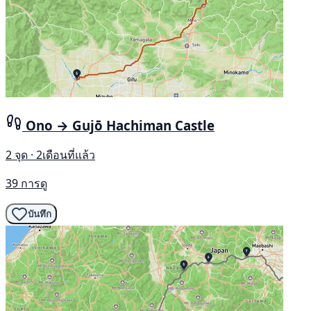
Ono → Gujō Hachiman Castle
2 จุด · 2เดือนที่แล้ว
39 การดู
บันทึก