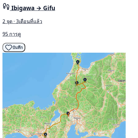
Ibigawa → Gifu
2 จุด · 3เดือนที่แล้ว
95 การดู
บันทึก