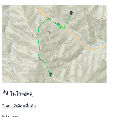
โนโกะฮะคุ
2 จุด · 2เดือนที่แล้ว
50 การดู