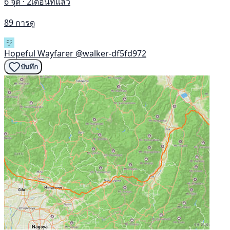
6 จุด · 2เดือนที่แล้ว
89 การดู
Hopeful Wayfarer
@walker-df5fd972
บันทึก