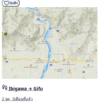
บันทึก
Ibigawa → Gifu
2 จุด · 3เดือนที่แล้ว