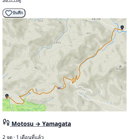
บันทึก
Motosu → Yamagata
2 จุด · 1 เดือนที่แล้ว