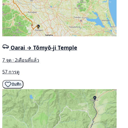
Oarai → Tōmyō-ji Temple
7 จุด · 2เดือนที่แล้ว
57 การดู
บันทึก