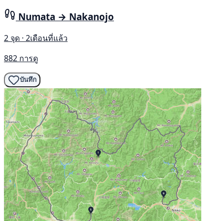
Numata → Nakanojo
2 จุด · 2เดือนที่แล้ว
882 การดู
บันทึก