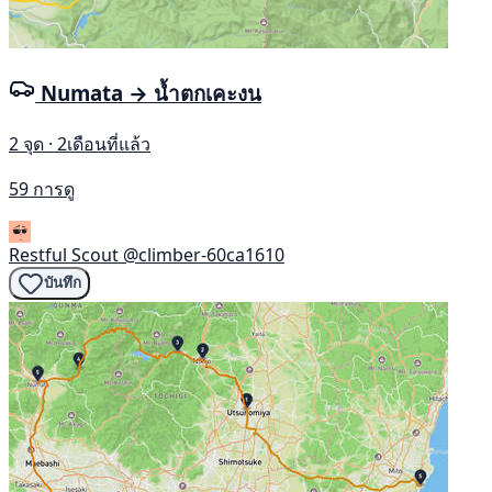
Numata → น้ำตกเคะงน
2 จุด · 2เดือนที่แล้ว
59 การดู
Restful Scout
@climber-60ca1610
บันทึก