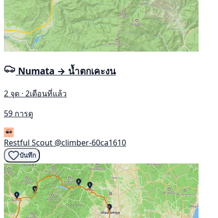
Numata → น้ำตกเคะงน
2 จุด · 2เดือนที่แล้ว
59 การดู
Restful Scout
@climber-60ca1610
บันทึก