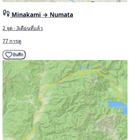
Minakami → Numata
2 จุด · 3เดือนที่แล้ว
77 การดู
บันทึก