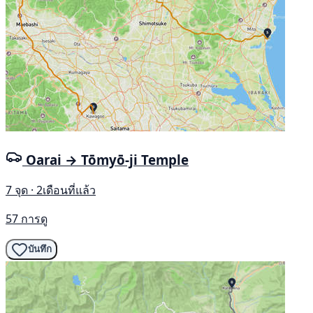
Oarai → Tōmyō-ji Temple
7 จุด · 2เดือนที่แล้ว
57 การดู
บันทึก