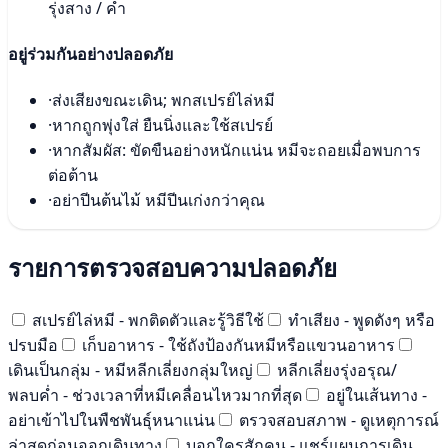
รุ่งสาง / ค่ำ
อยู่ร่วมกันอย่างปลอดภัย
·
ส่งเสียงขณะเดิน; พกสเปรย์ไล่หมี
·
หากถูกพุ่งใส่ ยืนนิ่งและใช้สเปรย์
·
หากสัมผัส: ขัดขืนอย่างหนักแน่น หมีจะถอยเมื่อพบการ
ต่อต้าน
·
อย่าปีนต้นไม้ หมีปีนเก่งกว่าคุณ
รายการตรวจสอบความปลอดภัย
สเปรย์ไล่หมี - พกติดตัวและรู้วิธีใช้
ทำเสียง - พูดดังๆ หรือ
ปรบมือ
เก็บอาหาร - ใช้ถังป้องกันหมีหรือแขวนอาหาร
เดินเป็นกลุ่ม - หมีหลีกเลี่ยงกลุ่มใหญ่
หลีกเลี่ยงรุ่งอรุณ/
พลบค่ำ - ช่วงเวลาที่หมีเคลื่อนไหวมากที่สุด
อยู่ในเส้นทาง -
อย่าเข้าไปในพืชพันธุ์หนาแน่น
ตรวจสอบสภาพ - ดูเหตุการณ์
ล่าสุดก่อนออกเดินทาง
บอกใครสักคน - แชร์แผนการเดิน