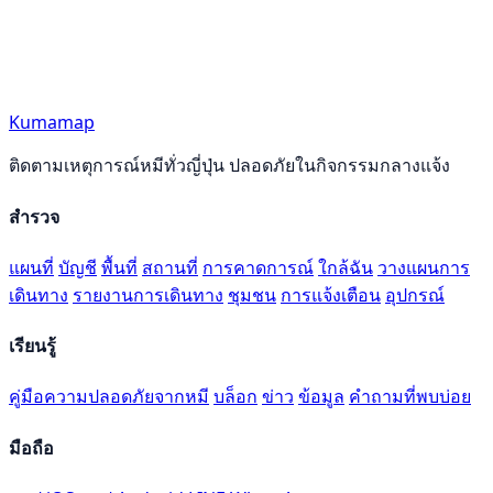
Kumamap
ติดตามเหตุการณ์หมีทั่วญี่ปุ่น ปลอดภัยในกิจกรรมกลางแจ้ง
สำรวจ
แผนที่
บัญชี
พื้นที่
สถานที่
การคาดการณ์
ใกล้ฉัน
วางแผนการ
เดินทาง
รายงานการเดินทาง
ชุมชน
การแจ้งเตือน
อุปกรณ์
เรียนรู้
คู่มือความปลอดภัยจากหมี
บล็อก
ข่าว
ข้อมูล
คำถามที่พบบ่อย
มือถือ