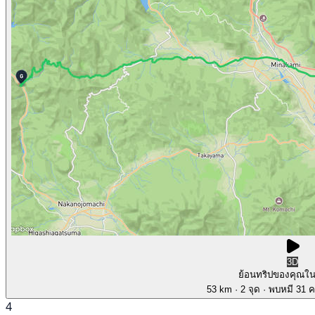
3D
ย้อนทริปของคุณใ
53 km
· 2 จุด
· พบหมี 31 คร
4