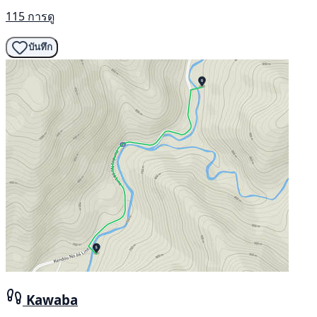
115 การดู
บันทึก
Kawaba