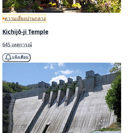
ความเสี่ยงปานกลาง
Kichijō-ji Temple
645 เหตุการณ์
แจ้งเตือน