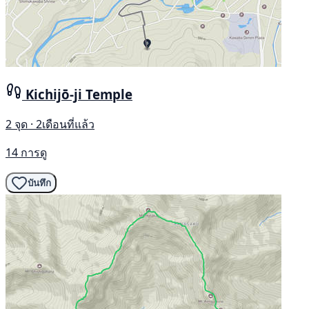
Kichijō-ji Temple
2 จุด · 2เดือนที่แล้ว
14 การดู
บันทึก