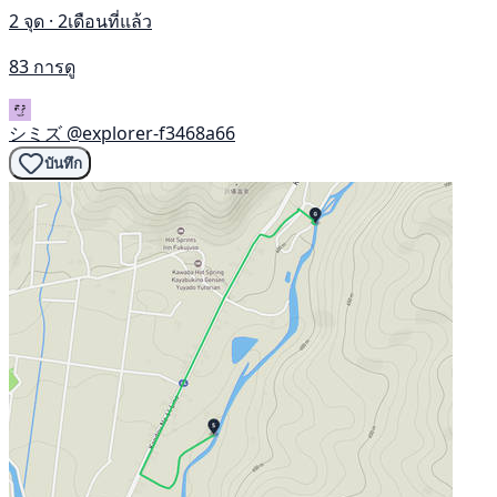
2 จุด · 2เดือนที่แล้ว
83 การดู
シミズ
@explorer-f3468a66
บันทึก