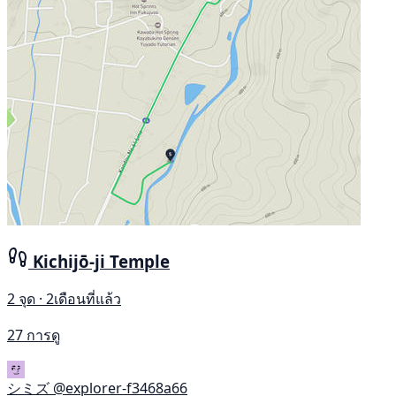
Kichijō-ji Temple
2 จุด · 2เดือนที่แล้ว
27 การดู
シミズ
@explorer-f3468a66