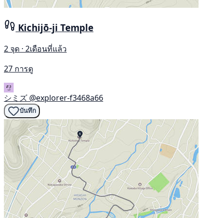
Kichijō-ji Temple
2 จุด · 2เดือนที่แล้ว
27 การดู
シミズ
@explorer-f3468a66
บันทึก