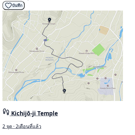
บันทึก
Kichijō-ji Temple
2 จุด · 2เดือนที่แล้ว