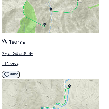
โฮทากะ
2 จุด · 2เดือนที่แล้ว
115 การดู
บันทึก