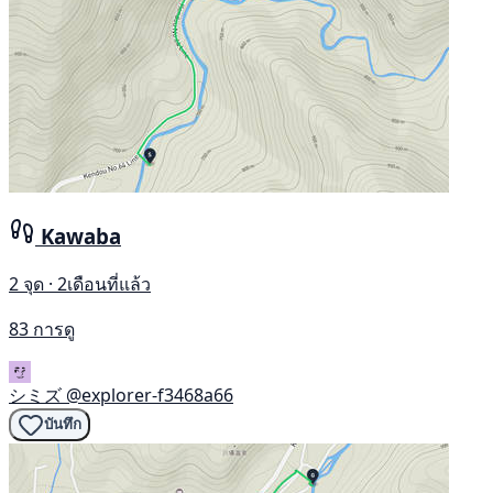
Kawaba
2 จุด · 2เดือนที่แล้ว
83 การดู
シミズ
@explorer-f3468a66
บันทึก