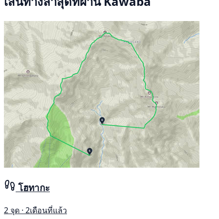
เส้นทางล่าสุดที่ผ่าน Kawaba
โฮทากะ
2 จุด · 2เดือนที่แล้ว