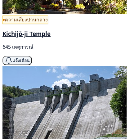
ความเสี่ยงปานกลาง
Kichijō-ji Temple
645 เหตุการณ์
แจ้งเตือน