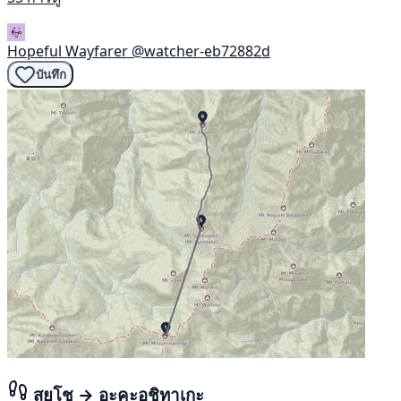
Hopeful Wayfarer
@watcher-eb72882d
บันทึก
สุยโช → อะคะอุชิทาเกะ