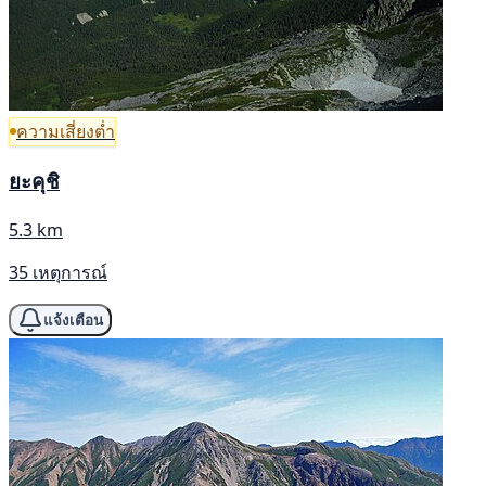
ความเสี่ยงต่ำ
ยะคุชิ
5.3 km
35 เหตุการณ์
แจ้งเตือน