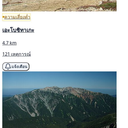
ความเสี่ยงต่ำ
เอะโบชิทาเกะ
4.7 km
121 เหตุการณ์
แจ้งเตือน