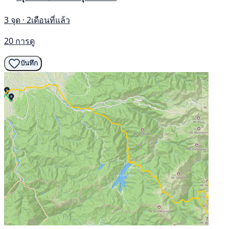
3 จุด · 2เดือนที่แล้ว
20 การดู
บันทึก