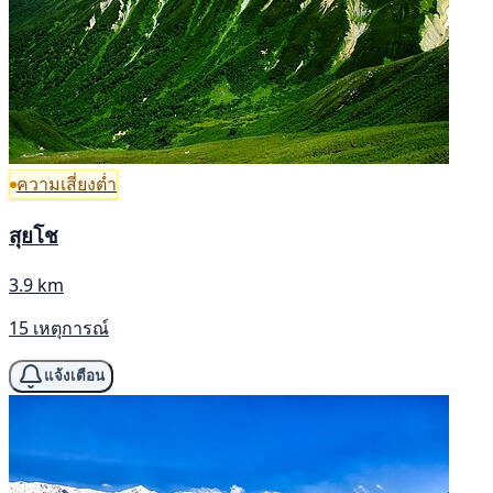
ความเสี่ยงต่ำ
สุยโช
3.9 km
15 เหตุการณ์
แจ้งเตือน