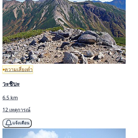
ความเสี่ยงต่ำ
วะชิบะ
6.5 km
12 เหตุการณ์
แจ้งเตือน