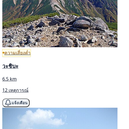
ความเสี่ยงต่ำ
วะชิบะ
6.5 km
12 เหตุการณ์
แจ้งเตือน