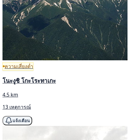
ความเสี่ยงต่ำ
โนะงูชิ โกะโระทาเกะ
4.5 km
13 เหตุการณ์
แจ้งเตือน