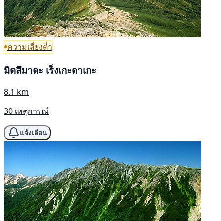
ความเสี่ยงต่ำ
มิตสึมาตะ เร็งเกะดาเกะ
8.1 km
30 เหตุการณ์
แจ้งเตือน