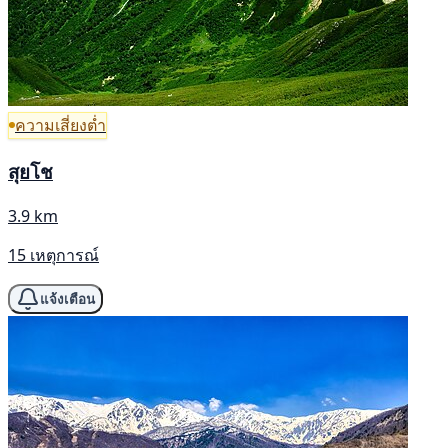
ความเสี่ยงต่ำ
สุยโช
3.9 km
15 เหตุการณ์
แจ้งเตือน