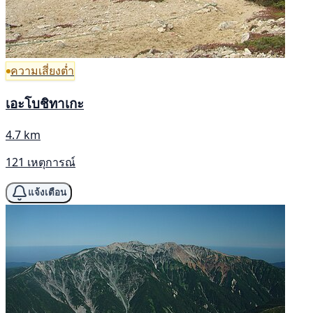
ความเสี่ยงต่ำ
เอะโบชิทาเกะ
4.7 km
121 เหตุการณ์
แจ้งเตือน