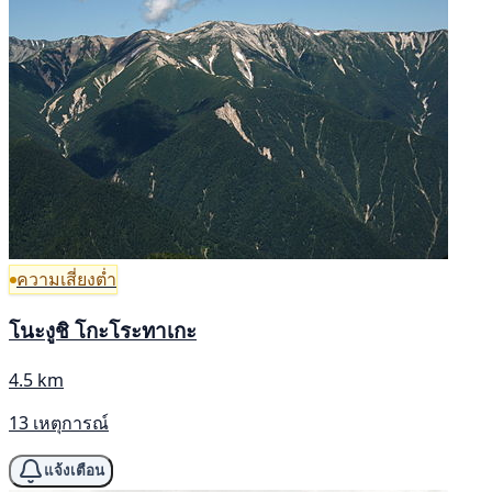
ความเสี่ยงต่ำ
โนะงูชิ โกะโระทาเกะ
4.5 km
13 เหตุการณ์
แจ้งเตือน