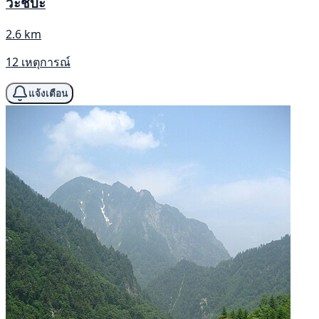
วะชิบะ
2.6 km
12 เหตุการณ์
แจ้งเตือน