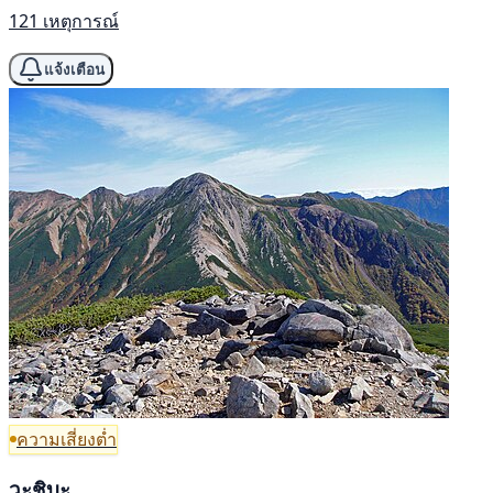
121 เหตุการณ์
แจ้งเตือน
ความเสี่ยงต่ำ
วะชิบะ