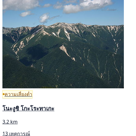
ความเสี่ยงต่ำ
โนะงูชิ โกะโระทาเกะ
3.2 km
13 เหตุการณ์