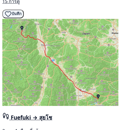
15 การดู
บันทึก
Fuefuki → สุยโช