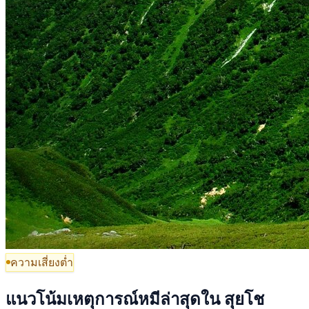
ความเสี่ยงต่ำ
แนวโน้มเหตุการณ์หมีล่าสุดใน สุยโช