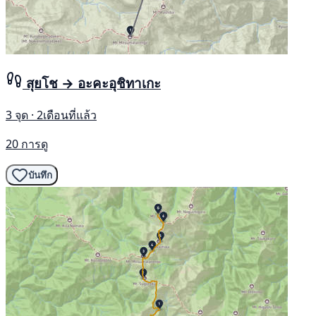
สุยโช → อะคะอุชิทาเกะ
3 จุด · 2เดือนที่แล้ว
20 การดู
บันทึก