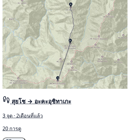
สุยโช → อะคะอุชิทาเกะ
3 จุด · 2เดือนที่แล้ว
20 การดู