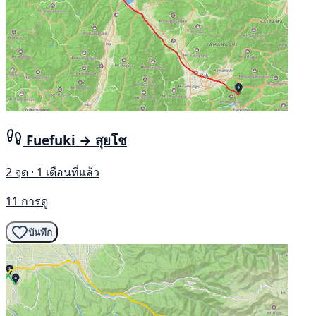
Fuefuki → สุยโช
2 จุด · 1 เดือนที่แล้ว
11 การดู
บันทึก