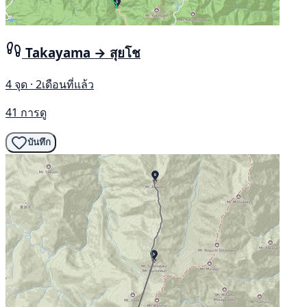
Takayama → สุยโช
4 จุด · 2เดือนที่แล้ว
41 การดู
บันทึก