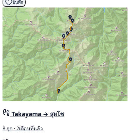
บันทึก
Takayama → สุยโช
8 จุด · 2เดือนที่แล้ว