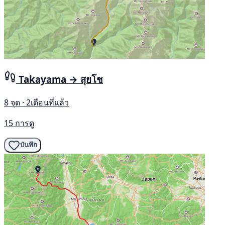
Takayama → สุยโช
8 จุด · 2เดือนที่แล้ว
15 การดู
บันทึก