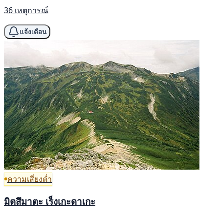
36 เหตุการณ์
แจ้งเตือน
ความเสี่ยงต่ำ
มิตสึมาตะ เร็งเกะดาเกะ