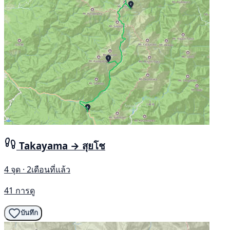
Takayama → สุยโช
4 จุด · 2เดือนที่แล้ว
41 การดู
บันทึก