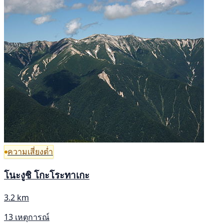
ความเสี่ยงต่ำ
โนะงูชิ โกะโระทาเกะ
3.2 km
13 เหตุการณ์