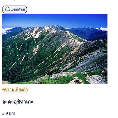
แจ้งเตือน
ความเสี่ยงต่ำ
อะคะอุชิทาเกะ
3.9 km