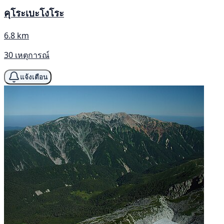
คุโระเบะโงโระ
6.8 km
30 เหตุการณ์
แจ้งเตือน