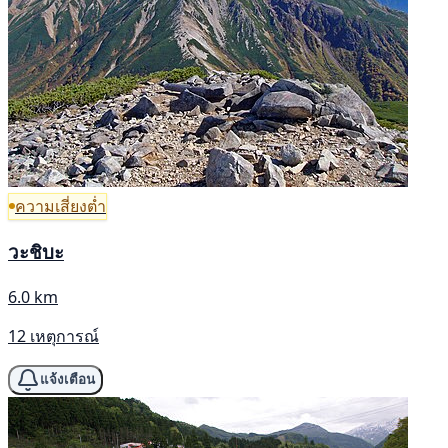
ความเสี่ยงต่ำ
วะชิบะ
6.0 km
12 เหตุการณ์
แจ้งเตือน