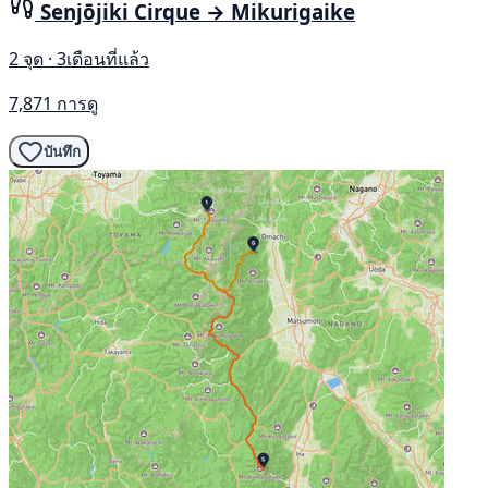
Senjōjiki Cirque → Mikurigaike
2 จุด · 3เดือนที่แล้ว
7,871 การดู
บันทึก