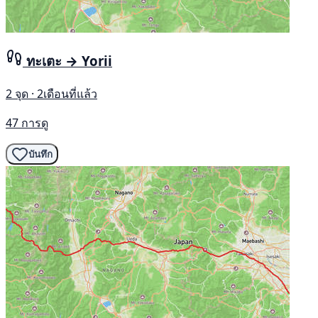
ทะเตะ → Yorii
2 จุด · 2เดือนที่แล้ว
47 การดู
บันทึก