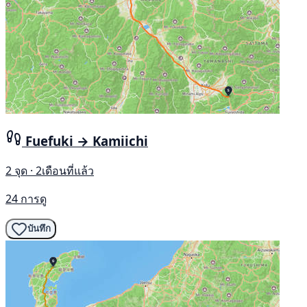
Fuefuki → Kamiichi
2 จุด · 2เดือนที่แล้ว
24 การดู
บันทึก