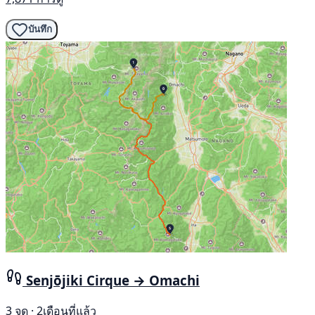
บันทึก
Senjōjiki Cirque → Omachi
3 จุด · 2เดือนที่แล้ว