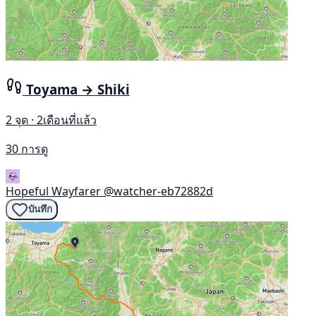
Toyama → Shiki
2 จุด · 2เดือนที่แล้ว
30 การดู
Hopeful Wayfarer
@watcher-eb72882d
บันทึก