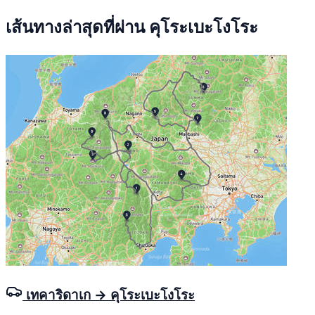
เส้นทางล่าสุดที่ผ่าน คุโระเบะโงโระ
เทคาริดาเก → คุโระเบะโงโระ