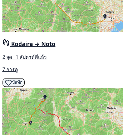
Kodaira → Noto
2 จุด · 1 สัปดาห์ที่แล้ว
7 การดู
บันทึก