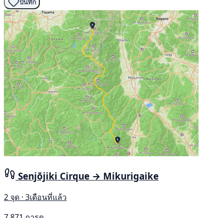
บันทึก
Senjōjiki Cirque → Mikurigaike
2 จุด · 3เดือนที่แล้ว
7,871 การดู