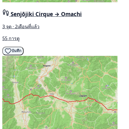
Senjōjiki Cirque → Omachi
3 จุด · 2เดือนที่แล้ว
55 การดู
บันทึก