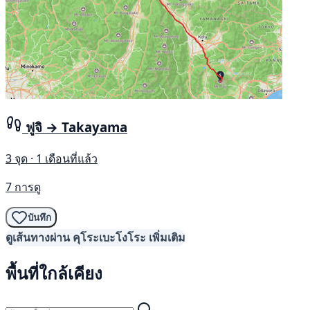
ฟูจิ → Takayama
3 จุด · 1 เดือนที่แล้ว
7 การดู
บันทึก
ดูเส้นทางผ่าน คุโระเบะโงโระ เพิ่มเติม
พื้นที่ใกล้เคียง