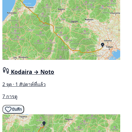
Kodaira → Noto
2 จุด · 1 สัปดาห์ที่แล้ว
7 การดู
บันทึก