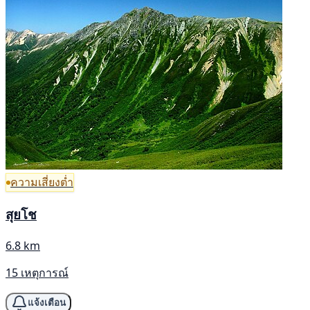
ความเสี่ยงต่ำ
สุยโช
6.8 km
15 เหตุการณ์
แจ้งเตือน