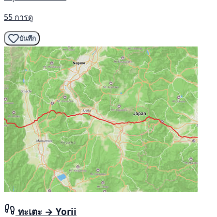
55 การดู
บันทึก
ทะเตะ → Yorii