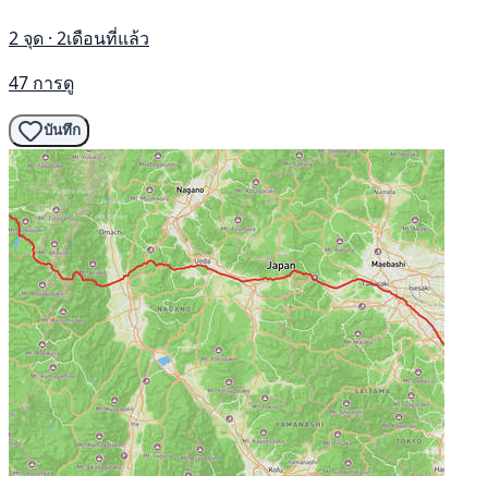
2 จุด · 2เดือนที่แล้ว
47 การดู
บันทึก