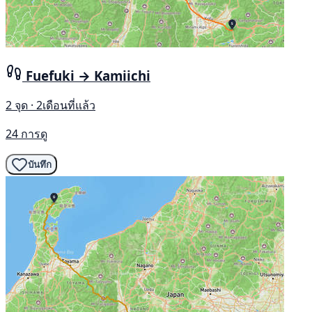
Fuefuki → Kamiichi
2 จุด · 2เดือนที่แล้ว
24 การดู
บันทึก