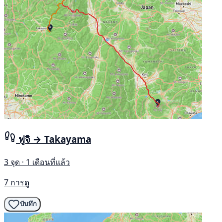
ฟูจิ → Takayama
3 จุด · 1 เดือนที่แล้ว
7 การดู
บันทึก