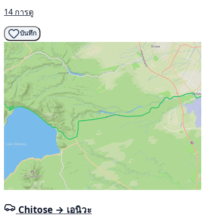
14 การดู
บันทึก
Chitose → เอนิวะ