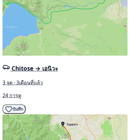
Chitose → เอนิวะ
3 จุด · 3เดือนที่แล้ว
24 การดู
บันทึก