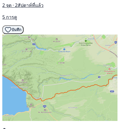
2 จุด · 2สัปดาห์ที่แล้ว
5 การดู
บันทึก