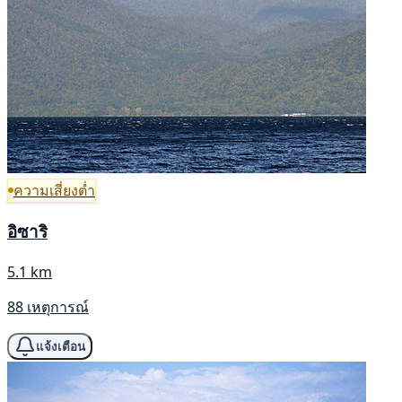
ความเสี่ยงต่ำ
อิซาริ
5.1 km
88 เหตุการณ์
แจ้งเตือน