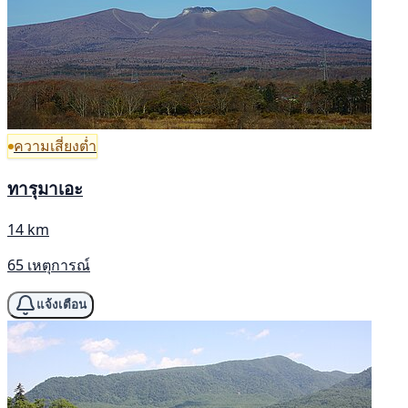
ความเสี่ยงต่ำ
ทารุมาเอะ
14 km
65 เหตุการณ์
แจ้งเตือน