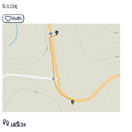
6 การดู
บันทึก
เอนิวะ