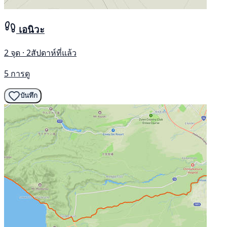
เอนิวะ
2 จุด · 2สัปดาห์ที่แล้ว
5 การดู
บันทึก