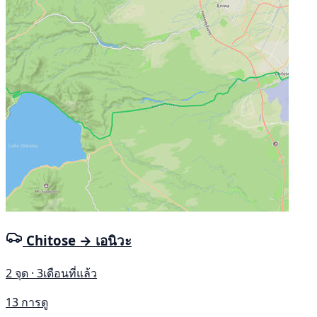
Chitose → เอนิวะ
2 จุด · 3เดือนที่แล้ว
13 การดู