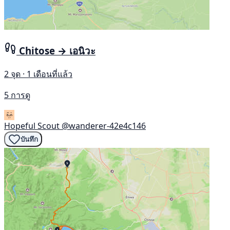
Chitose → เอนิวะ
2 จุด · 1 เดือนที่แล้ว
5 การดู
Hopeful Scout
@wanderer-42e4c146
บันทึก