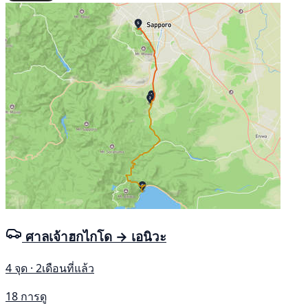
ศาลเจ้าฮกไกโด → เอนิวะ
4 จุด · 2เดือนที่แล้ว
18 การดู