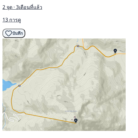
2 จุด · 3เดือนที่แล้ว
13 การดู
บันทึก