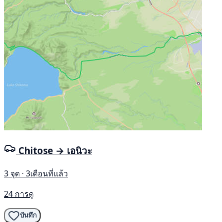
Chitose → เอนิวะ
3 จุด · 3เดือนที่แล้ว
24 การดู
บันทึก