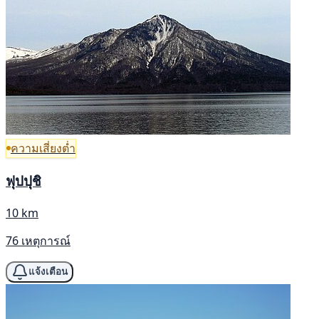
ความเสี่ยงต่ำ
ฟุปปุชิ
10 km
76 เหตุการณ์
แจ้งเตือน