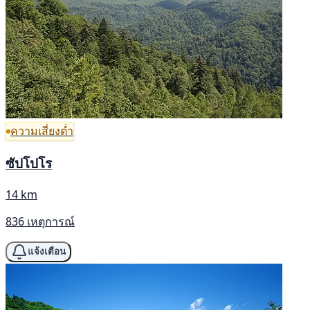
ความเสี่ยงต่ำ
ซัปโปโร
14 km
836 เหตุการณ์
แจ้งเตือน