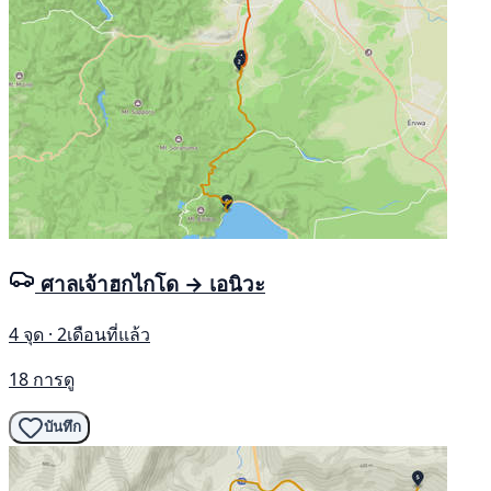
ศาลเจ้าฮกไกโด → เอนิวะ
4 จุด · 2เดือนที่แล้ว
18 การดู
บันทึก