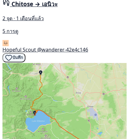
Chitose → เอนิวะ
2 จุด · 1 เดือนที่แล้ว
5 การดู
Hopeful Scout
@wanderer-42e4c146
บันทึก