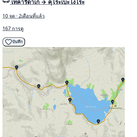
เทคาริดาเก → คุโระเบะโงโระ
10 จุด · 2เดือนที่แล้ว
167 การดู
บันทึก