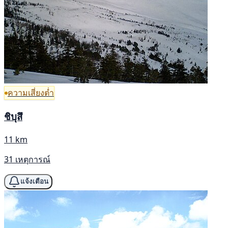
ความเสี่ยงต่ำ
ชิบุสึ
11 km
31 เหตุการณ์
แจ้งเตือน