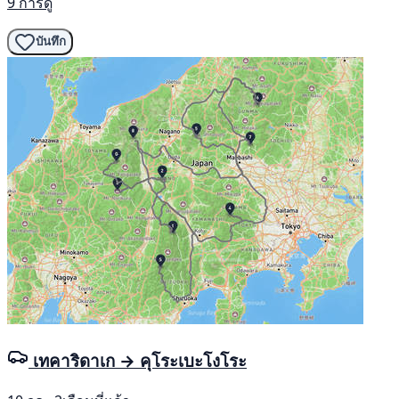
9 การดู
บันทึก
เทคาริดาเก → คุโระเบะโงโระ