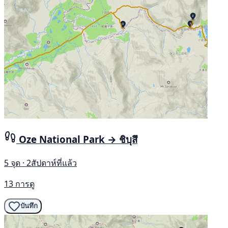
Oze National Park → ชิบุสึ
5 จุด · 2สัปดาห์ที่แล้ว
13 การดู
บันทึก