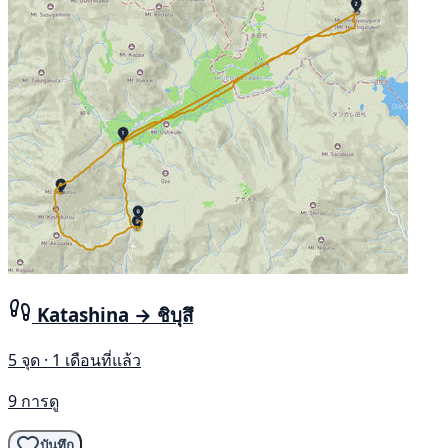
Katashina → ชิบุสึ
5 จุด · 1 เดือนที่แล้ว
9 การดู
บันทึก