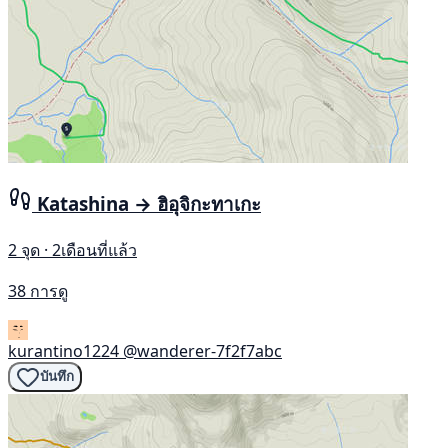
Katashina → ฮิอุจิกะทาเกะ
2 จุด · 2เดือนที่แล้ว
38 การดู
kurantino1224
@wanderer-7f2f7abc
บันทึก