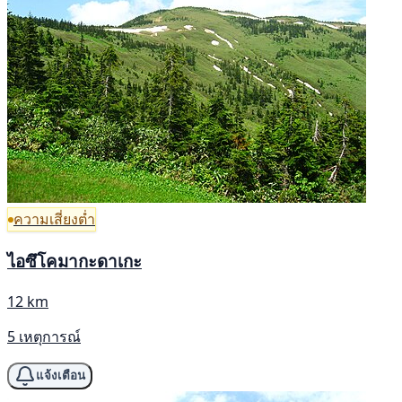
ความเสี่ยงต่ำ
ไอซึโคมากะดาเกะ
12 km
5 เหตุการณ์
แจ้งเตือน