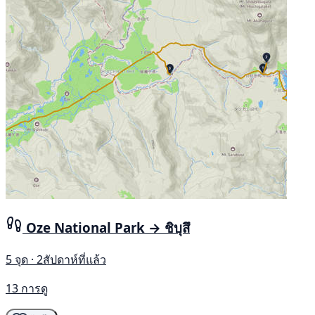
Oze National Park → ชิบุสึ
5 จุด · 2สัปดาห์ที่แล้ว
13 การดู