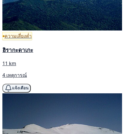
ความเสี่ยงต่ำ
ฮิรากะดาเกะ
11 km
4 เหตุการณ์
แจ้งเตือน