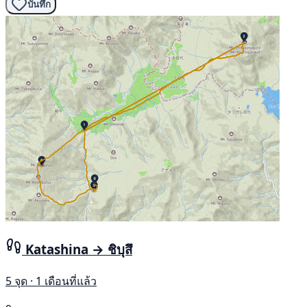
บันทึก
Katashina → ชิบุสึ
5 จุด · 1 เดือนที่แล้ว