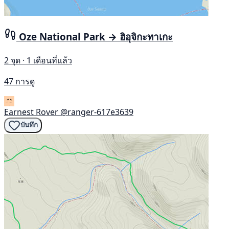
Oze National Park → ฮิอุจิกะทาเกะ
2 จุด · 1 เดือนที่แล้ว
47 การดู
Earnest Rover
@ranger-617e3639
บันทึก