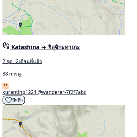
Katashina → ฮิอุจิกะทาเกะ
2 จุด · 2เดือนที่แล้ว
38 การดู
kurantino1224
@wanderer-7f2f7abc
บันทึก