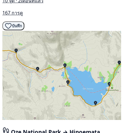
10 จุด · 2เดือนที่แล้ว
167 การดู
บันทึก
Oze National Park → Hinoemata