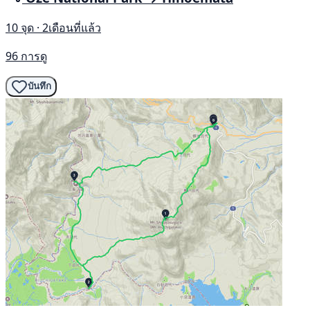
10 จุด · 2เดือนที่แล้ว
96 การดู
บันทึก