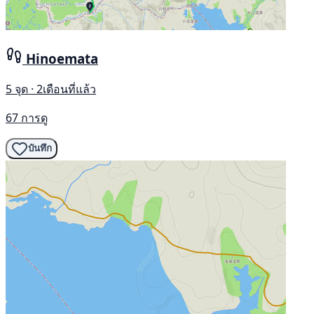
Hinoemata
5 จุด · 2เดือนที่แล้ว
67 การดู
บันทึก