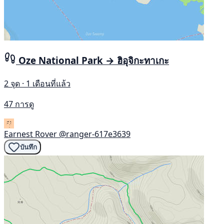
Oze National Park → ฮิอุจิกะทาเกะ
2 จุด · 1 เดือนที่แล้ว
47 การดู
Earnest Rover
@ranger-617e3639
บันทึก