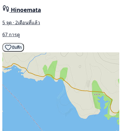
Hinoemata
5 จุด · 2เดือนที่แล้ว
67 การดู
บันทึก