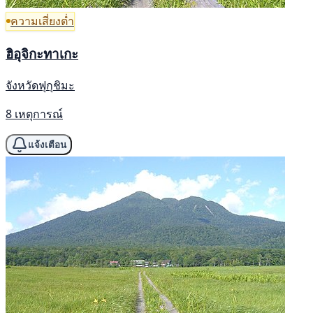
ความเสี่ยงต่ำ
ฮิอุจิกะทาเกะ
จังหวัดฟุกุชิมะ
8 เหตุการณ์
แจ้งเตือน