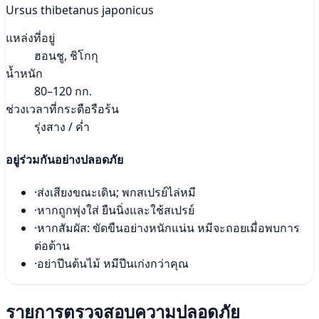
Ursus thibetanus japonicus
แหล่งที่อยู่
ฮอนชู, ชิโกกุ
น้ำหนัก
80–120 กก.
ช่วงเวลาที่กระตือรือร้น
รุ่งสาง / ค่ำ
อยู่ร่วมกันอย่างปลอดภัย
·
ส่งเสียงขณะเดิน; พกสเปรย์ไล่หมี
·
หากถูกพุ่งใส่ ยืนนิ่งและใช้สเปรย์
·
หากสัมผัส: ขัดขืนอย่างหนักแน่น หมีจะถอยเมื่อพบการ
ต่อต้าน
·
อย่าปีนต้นไม้ หมีปีนเก่งกว่าคุณ
รายการตรวจสอบความปลอดภัย