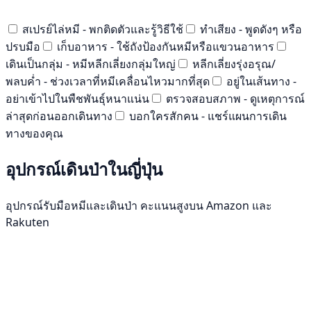
สเปรย์ไล่หมี - พกติดตัวและรู้วิธีใช้
ทำเสียง - พูดดังๆ หรือ
ปรบมือ
เก็บอาหาร - ใช้ถังป้องกันหมีหรือแขวนอาหาร
เดินเป็นกลุ่ม - หมีหลีกเลี่ยงกลุ่มใหญ่
หลีกเลี่ยงรุ่งอรุณ/
พลบค่ำ - ช่วงเวลาที่หมีเคลื่อนไหวมากที่สุด
อยู่ในเส้นทาง -
อย่าเข้าไปในพืชพันธุ์หนาแน่น
ตรวจสอบสภาพ - ดูเหตุการณ์
ล่าสุดก่อนออกเดินทาง
บอกใครสักคน - แชร์แผนการเดิน
ทางของคุณ
อุปกรณ์เดินป่าในญี่ปุ่น
อุปกรณ์รับมือหมีและเดินป่า คะแนนสูงบน Amazon และ
Rakuten