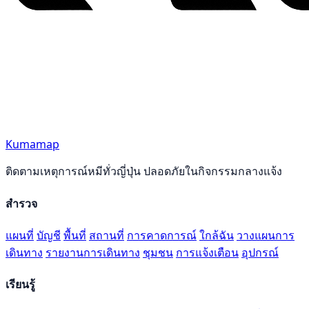
Kumamap
ติดตามเหตุการณ์หมีทั่วญี่ปุ่น ปลอดภัยในกิจกรรมกลางแจ้ง
สำรวจ
แผนที่
บัญชี
พื้นที่
สถานที่
การคาดการณ์
ใกล้ฉัน
วางแผนการ
เดินทาง
รายงานการเดินทาง
ชุมชน
การแจ้งเตือน
อุปกรณ์
เรียนรู้