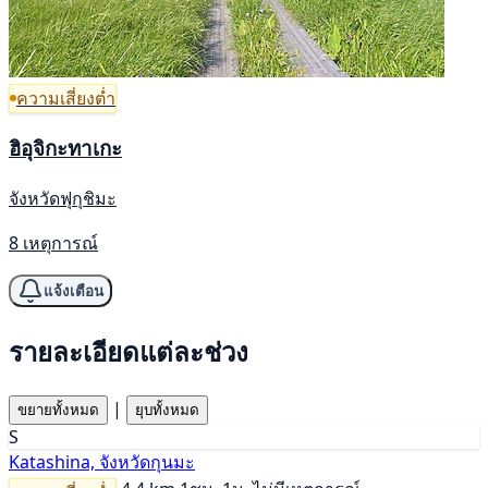
ความเสี่ยงต่ำ
ฮิอุจิกะทาเกะ
จังหวัดฟุกุชิมะ
8 เหตุการณ์
แจ้งเตือน
รายละเอียดแต่ละช่วง
|
ขยายทั้งหมด
ยุบทั้งหมด
S
Katashina, จังหวัดกุนมะ