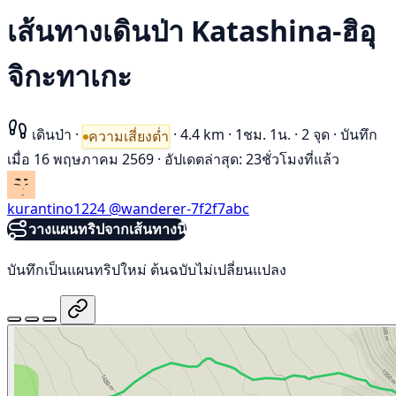
เส้นทางเดินป่า Katashina-ฮิอุ
จิกะทาเกะ
เดินป่า
·
·
4.4 km
·
1ชม. 1น.
·
2 จุด
·
บันทึก
ความเสี่ยงต่ำ
เมื่อ 16 พฤษภาคม 2569
·
อัปเดตล่าสุด: 23ชั่วโมงที่แล้ว
kurantino1224
@wanderer-7f2f7abc
วางแผนทริปจากเส้นทางนี้
บันทึกเป็นแผนทริปใหม่ ต้นฉบับไม่เปลี่ยนแปลง