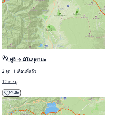
ฟูจิ → มิโนบุยามะ
2 จุด · 1 เดือนที่แล้ว
12 การดู
บันทึก