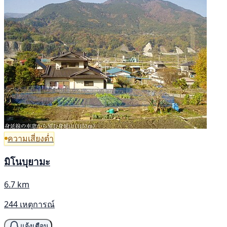
ความเสี่ยงต่ำ
มิโนบุยามะ
6.7 km
244 เหตุการณ์
แจ้งเตือน