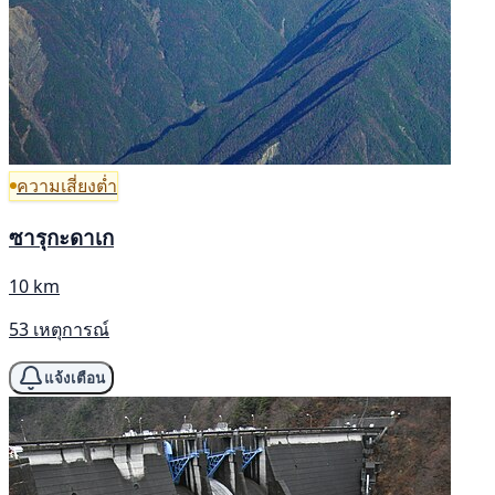
ความเสี่ยงต่ำ
ซารุกะดาเก
10 km
53 เหตุการณ์
แจ้งเตือน