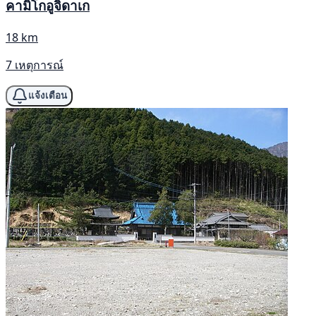
คามิโกอูจิดาเก
18 km
7 เหตุการณ์
แจ้งเตือน