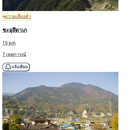
ความเสี่ยงต่ำ
ชะอุสึดาเก
19 km
7 เหตุการณ์
แจ้งเตือน