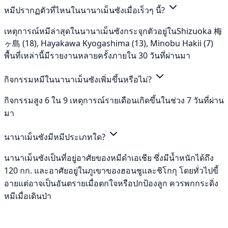
หมีปรากฏตัวที่ไหนในนานาเม็นซังเมื่อเร็วๆ นี้?
เหตุการณ์หมีล่าสุดในนานาเม็นซังกระจุกตัวอยู่ในShizuoka 梅
ヶ島 (18), Hayakawa Kyogashima (13), Minobu Hakii (7)
พื้นที่เหล่านี้มีรายงานหลายครั้งภายใน 30 วันที่ผ่านมา
กิจกรรมหมีในนานาเม็นซังเพิ่มขึ้นหรือไม่?
กิจกรรมสูง 6 ใน 9 เหตุการณ์รายเดือนเกิดขึ้นในช่วง 7 วันที่ผ่าน
มา
นานาเม็นซังมีหมีประเภทใด?
นานาเม็นซังเป็นที่อยู่อาศัยของหมีดำเอเชีย ซึ่งมีน้ำหนักได้ถึง
120 กก. และอาศัยอยู่ในภูเขาของฮอนชูและชิโกกุ โดยทั่วไปขี้
อายแต่อาจเป็นอันตรายเมื่อตกใจหรือปกป้องลูก ควรพกกระดิ่ง
หมีเมื่อเดินป่า