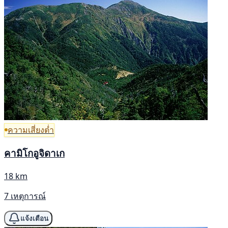
ความเสี่ยงต่ำ
คามิโกอูจิดาเก
18 km
7 เหตุการณ์
แจ้งเตือน