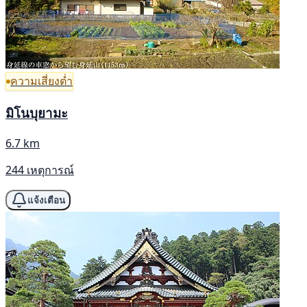
ความเสี่ยงต่ำ
มิโนบุยามะ
6.7 km
244 เหตุการณ์
แจ้งเตือน