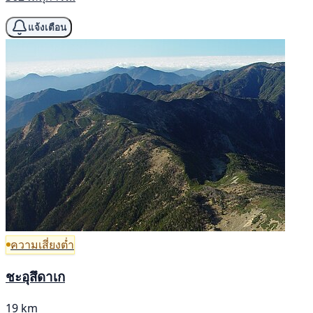
แจ้งเตือน
ความเสี่ยงต่ำ
ชะอุสึดาเก
19 km