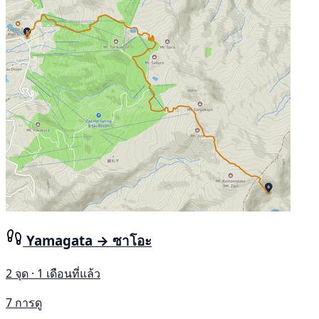
Yamagata → ซาโอะ
2 จุด · 1 เดือนที่แล้ว
7 การดู