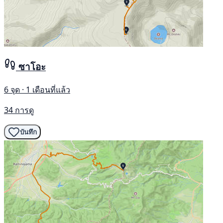
ซาโอะ
6 จุด · 1 เดือนที่แล้ว
34 การดู
บันทึก