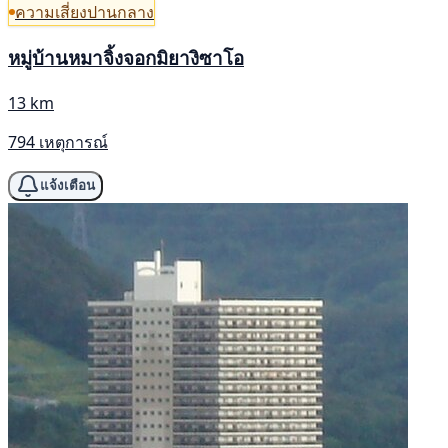
ความเสี่ยงปานกลาง
หมู่บ้านหมาจิ้งจอกมิยางิซาโอ
13 km
794 เหตุการณ์
แจ้งเตือน