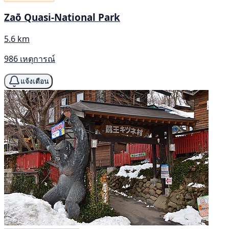
Zaō Quasi-National Park
5.6 km
986 เหตุการณ์
แจ้งเตือน