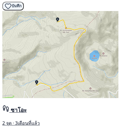
บันทึก
ซาโอะ
2 จุด · 3เดือนที่แล้ว