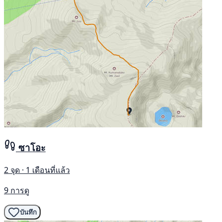
ซาโอะ
2 จุด · 1 เดือนที่แล้ว
9 การดู
บันทึก