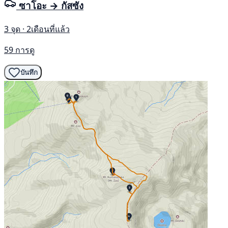
ซาโอะ → กัสซัง
3 จุด · 2เดือนที่แล้ว
59 การดู
บันทึก