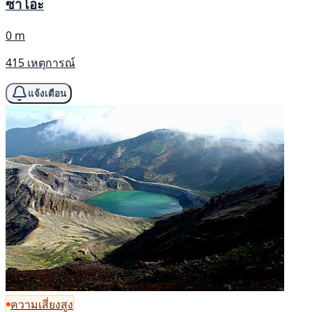
ซาโอะ
0 m
415 เหตุการณ์
แจ้งเตือน
ความเสี่ยงสูง