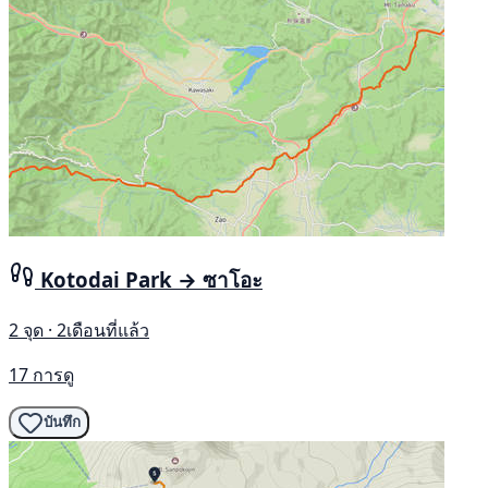
Kotodai Park → ซาโอะ
2 จุด · 2เดือนที่แล้ว
17 การดู
บันทึก