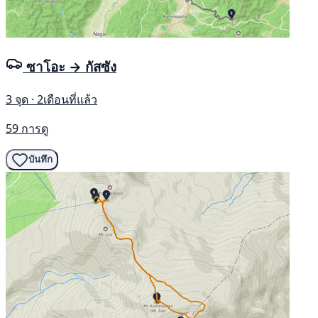
ซาโอะ → กัสซัง
3 จุด · 2เดือนที่แล้ว
59 การดู
บันทึก