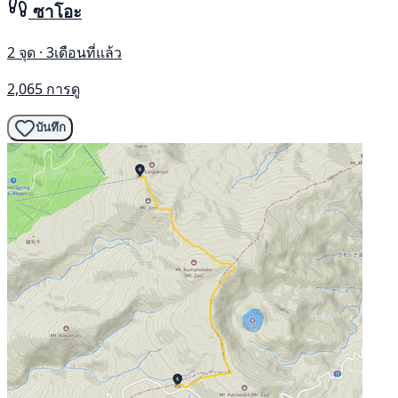
ซาโอะ
2 จุด · 3เดือนที่แล้ว
2,065 การดู
บันทึก