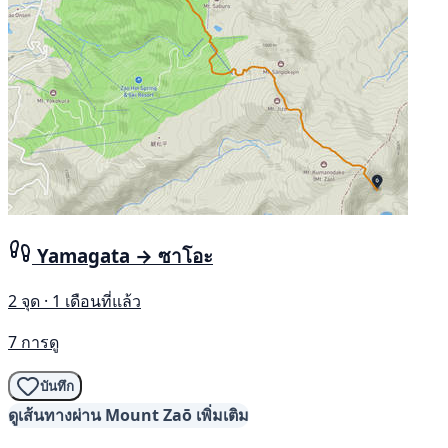
Yamagata → ซาโอะ
2 จุด · 1 เดือนที่แล้ว
7 การดู
บันทึก
ดูเส้นทางผ่าน Mount Zaō เพิ่มเติม