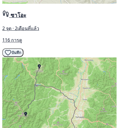
ซาโอะ
2 จุด · 2เดือนที่แล้ว
116 การดู
บันทึก