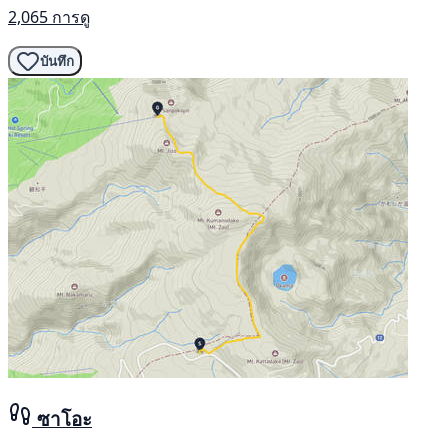
2,065 การดู
บันทึก
ซาโอะ