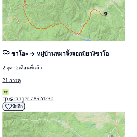
ซาโอะ → หมู่บ้านหมาจิ้งจอกมิยางิซาโอ
2 จุด · 2เดือนที่แล้ว
21 การดู
cp
@ranger-a852d23b
บันทึก