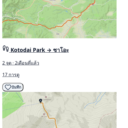
Kotodai Park → ซาโอะ
2 จุด · 2เดือนที่แล้ว
17 การดู
บันทึก