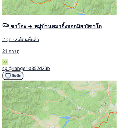
ซาโอะ → หมู่บ้านหมาจิ้งจอกมิยางิซาโอ
2 จุด · 2เดือนที่แล้ว
21 การดู
cp
@ranger-a852d23b
บันทึก