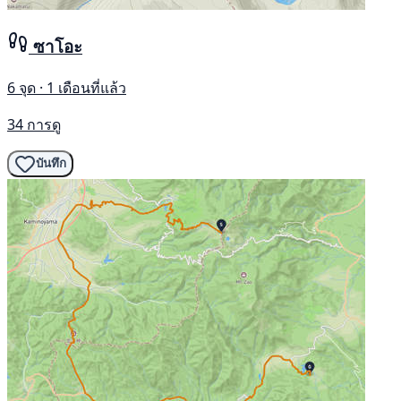
ซาโอะ
6 จุด · 1 เดือนที่แล้ว
34 การดู
บันทึก