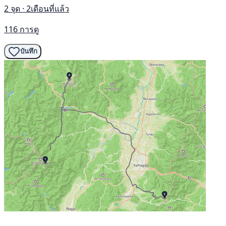
2 จุด · 2เดือนที่แล้ว
116 การดู
บันทึก