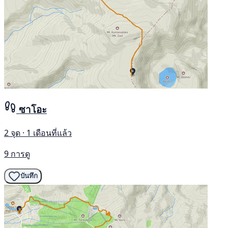
ซาโอะ
2 จุด · 1 เดือนที่แล้ว
9 การดู
บันทึก