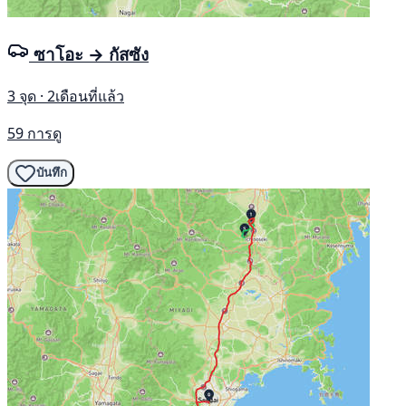
ซาโอะ → กัสซัง
3 จุด · 2เดือนที่แล้ว
59 การดู
บันทึก