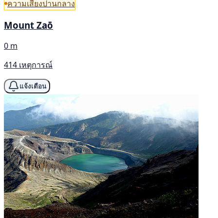
ความเสี่ยงปานกลาง
Mount Zaō
0 m
414 เหตุการณ์
แจ้งเตือน