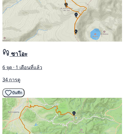
ซาโอะ
6 จุด · 1 เดือนที่แล้ว
34 การดู
บันทึก