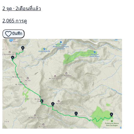
2 จุด · 2เดือนที่แล้ว
2,065 การดู
บันทึก