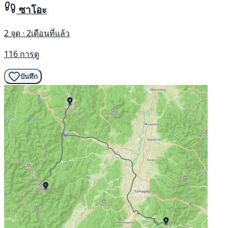
ซาโอะ
2 จุด · 2เดือนที่แล้ว
116 การดู
บันทึก