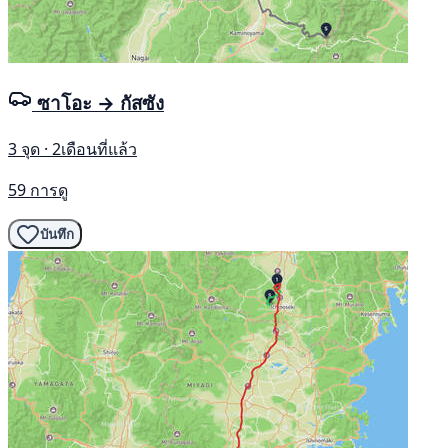
ซาโอะ → กัสซัง
3 จุด · 2เดือนที่แล้ว
59 การดู
บันทึก