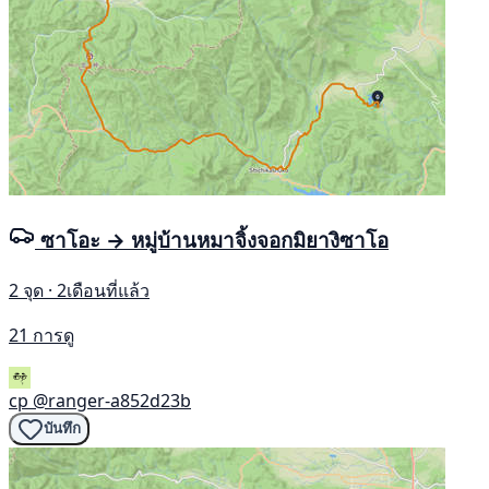
ซาโอะ → หมู่บ้านหมาจิ้งจอกมิยางิซาโอ
2 จุด · 2เดือนที่แล้ว
21 การดู
cp
@ranger-a852d23b
บันทึก