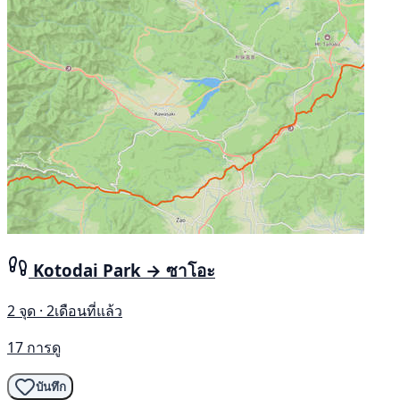
Kotodai Park → ซาโอะ
2 จุด · 2เดือนที่แล้ว
17 การดู
บันทึก