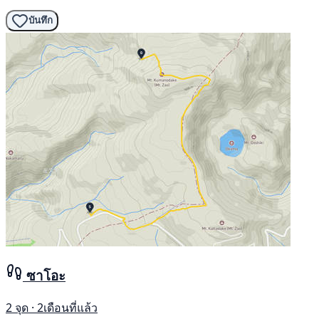
บันทึก
ซาโอะ
2 จุด · 2เดือนที่แล้ว