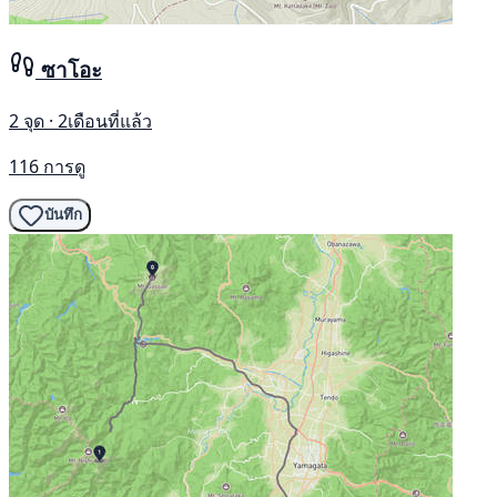
ซาโอะ
2 จุด · 2เดือนที่แล้ว
116 การดู
บันทึก