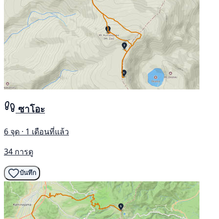
ซาโอะ
6 จุด · 1 เดือนที่แล้ว
34 การดู
บันทึก