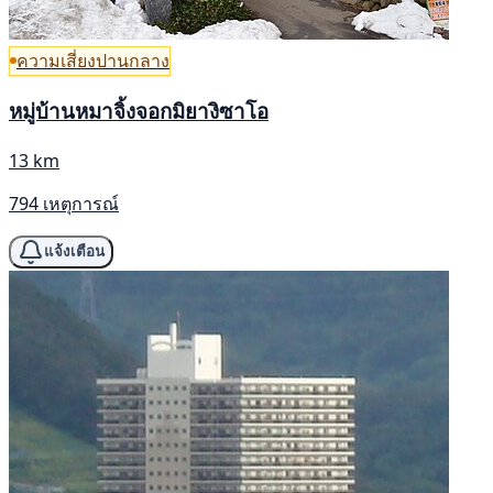
ความเสี่ยงปานกลาง
หมู่บ้านหมาจิ้งจอกมิยางิซาโอ
13 km
794 เหตุการณ์
แจ้งเตือน