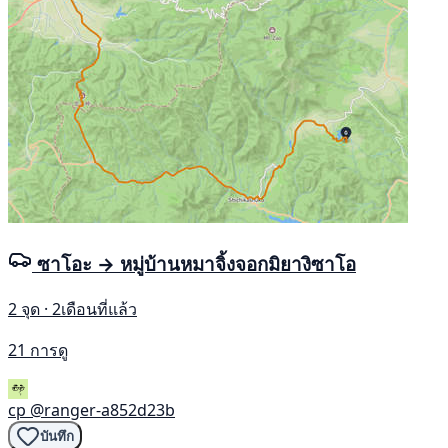
ซาโอะ → หมู่บ้านหมาจิ้งจอกมิยางิซาโอ
2 จุด · 2เดือนที่แล้ว
21 การดู
cp
@ranger-a852d23b
บันทึก