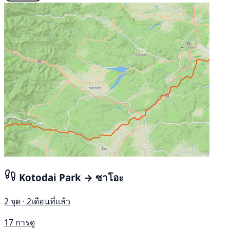
Kotodai Park → ซาโอะ
2 จุด · 2เดือนที่แล้ว
17 การดู