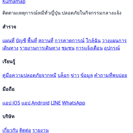
Kumamap
ติดตามเหตุการณ์หมีทั่วญี่ปุ่น ปลอดภัยในกิจกรรมกลางแจ้ง
สำรวจ
แผนที่
บัญชี
พื้นที่
สถานที่
การคาดการณ์
ใกล้ฉัน
วางแผนการ
เดินทาง
รายงานการเดินทาง
ชุมชน
การแจ้งเตือน
อุปกรณ์
เรียนรู้
คู่มือความปลอดภัยจากหมี
บล็อก
ข่าว
ข้อมูล
คำถามที่พบบ่อย
มือถือ
แอป iOS
แอป Android
LINE
WhatsApp
บริษัท
เกี่ยวกับ
ติดต่อ
รายงาน