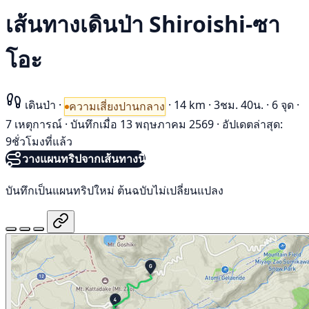
เส้นทางเดินป่า Shiroishi-ซา
โอะ
เดินป่า
·
·
14 km
·
3ชม. 40น.
·
6 จุด
·
ความเสี่ยงปานกลาง
7 เหตุการณ์
·
บันทึกเมื่อ 13 พฤษภาคม 2569
·
อัปเดตล่าสุด:
9ชั่วโมงที่แล้ว
วางแผนทริปจากเส้นทางนี้
บันทึกเป็นแผนทริปใหม่ ต้นฉบับไม่เปลี่ยนแปลง