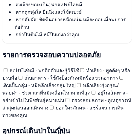
·
ส่งเสียงขณะเดิน; พกสเปรย์ไล่หมี
·
หากถูกพุ่งใส่ ยืนนิ่งและใช้สเปรย์
·
หากสัมผัส: ขัดขืนอย่างหนักแน่น หมีจะถอยเมื่อพบการ
ต่อต้าน
·
อย่าปีนต้นไม้ หมีปีนเก่งกว่าคุณ
รายการตรวจสอบความปลอดภัย
สเปรย์ไล่หมี - พกติดตัวและรู้วิธีใช้
ทำเสียง - พูดดังๆ หรือ
ปรบมือ
เก็บอาหาร - ใช้ถังป้องกันหมีหรือแขวนอาหาร
เดินเป็นกลุ่ม - หมีหลีกเลี่ยงกลุ่มใหญ่
หลีกเลี่ยงรุ่งอรุณ/
พลบค่ำ - ช่วงเวลาที่หมีเคลื่อนไหวมากที่สุด
อยู่ในเส้นทาง -
อย่าเข้าไปในพืชพันธุ์หนาแน่น
ตรวจสอบสภาพ - ดูเหตุการณ์
ล่าสุดก่อนออกเดินทาง
บอกใครสักคน - แชร์แผนการเดิน
ทางของคุณ
อุปกรณ์เดินป่าในญี่ปุ่น