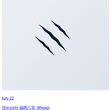
July 22
Shiroishi 福岡八宮, Miyagi