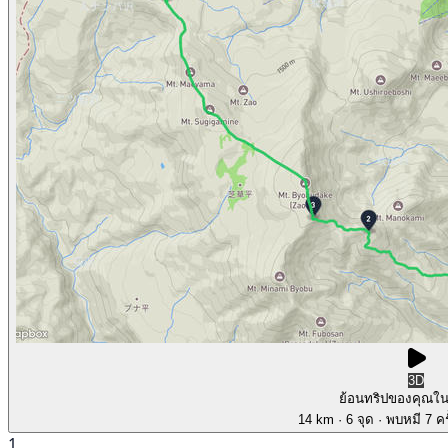
3D
ย้อนทริปของคุณใ
14 km
· 6 จุด
· พบหมี 7 คร
1