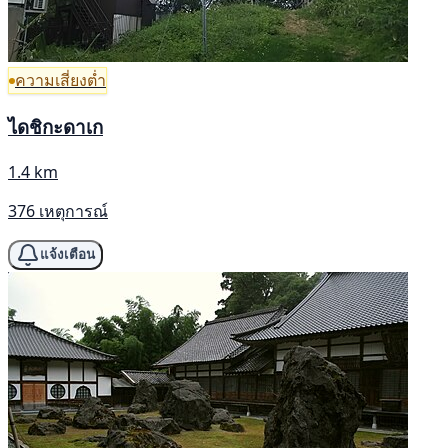
ความเสี่ยงต่ำ
ไดชิกะดาเก
1.4 km
376 เหตุการณ์
แจ้งเตือน