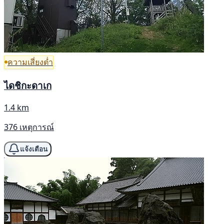
ความเสี่ยงต่ำ
ไดชิกะดาเก
1.4 km
376 เหตุการณ์
แจ้งเตือน