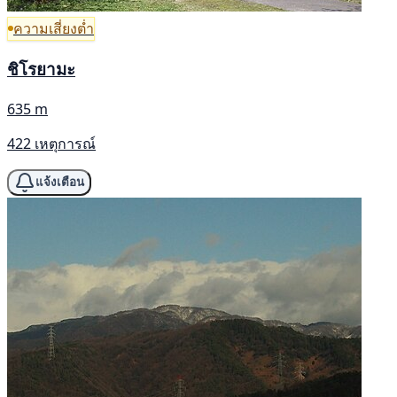
ความเสี่ยงต่ำ
ชิโรยามะ
635 m
422 เหตุการณ์
แจ้งเตือน