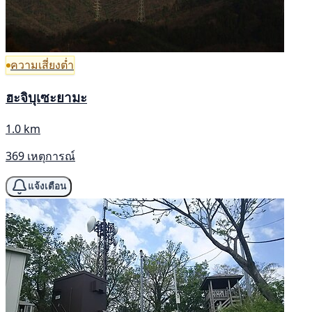
ความเสี่ยงต่ำ
ฮะจิบุเซะยามะ
1.0 km
369 เหตุการณ์
แจ้งเตือน