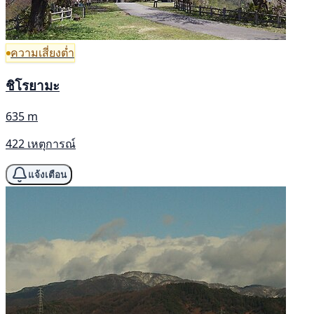
ความเสี่ยงต่ำ
ชิโรยามะ
635 m
422 เหตุการณ์
แจ้งเตือน