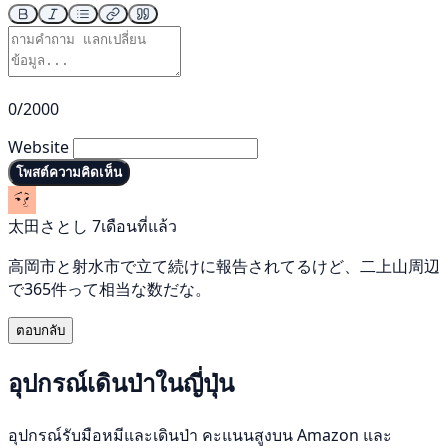
0/2000
Website
โพสต์ความคิดเห็น
太田さとし
7เดือนที่แล้ว
高岡市と射水市で立て続けに報告されてるけど、二上山周辺
で365件って相当な数だな。
ตอบกลับ
อุปกรณ์เดินป่าในญี่ปุ่น
อุปกรณ์รับมือหมีและเดินป่า คะแนนสูงบน Amazon และ