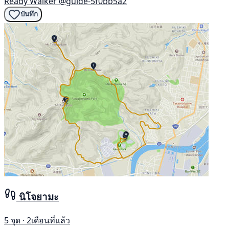
Ready Walker
@guide-5f0bb5a2
บันทึก
นิโจยามะ
5 จุด · 2เดือนที่แล้ว