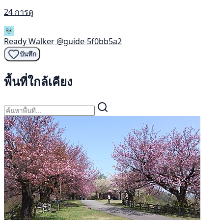
24 การดู
Ready Walker
@guide-5f0bb5a2
บันทึก
พื้นที่ใกล้เคียง