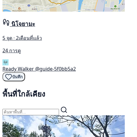
นิโจยามะ
5 จุด · 2เดือนที่แล้ว
24 การดู
Ready Walker
@guide-5f0bb5a2
บันทึก
พื้นที่ใกล้เคียง