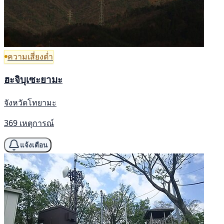
ความเสี่ยงต่ำ
ฮะจิบุเซะยามะ
จังหวัดโทยามะ
369 เหตุการณ์
แจ้งเตือน