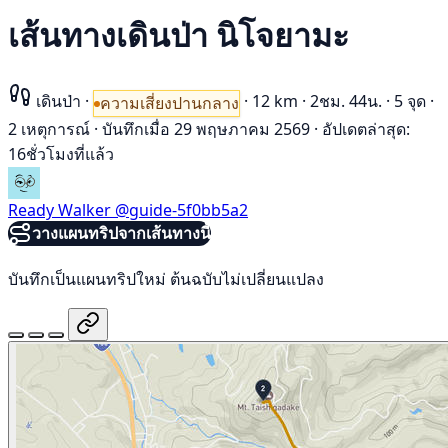
เส้นทางเดินป่า นิโจยามะ
เดินป่า
·
·
12 km
·
2ชม. 44น.
·
5 จุด
·
ความเสี่ยงปานกลาง
2 เหตุการณ์
·
บันทึกเมื่อ 29 พฤษภาคม 2569
·
อัปเดตล่าสุด:
16ชั่วโมงที่แล้ว
Ready Walker
@guide-5f0bb5a2
วางแผนทริปจากเส้นทางนี้
บันทึกเป็นแผนทริปใหม่ ต้นฉบับไม่เปลี่ยนแปลง