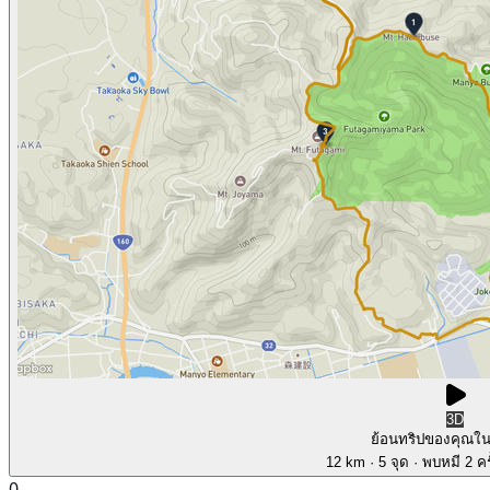
3D
ย้อนทริปของคุณใ
12 km
· 5 จุด
· พบหมี 2 คร
0