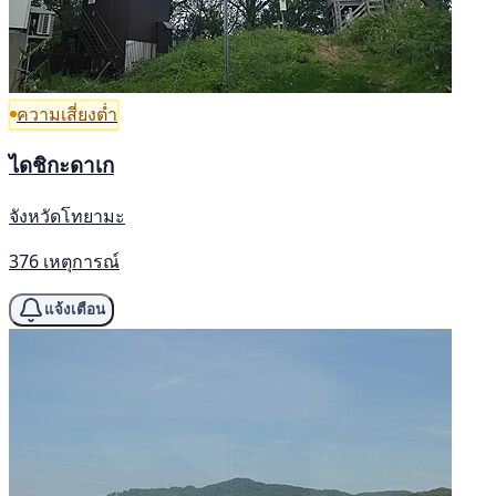
ความเสี่ยงต่ำ
ไดชิกะดาเก
จังหวัดโทยามะ
376 เหตุการณ์
แจ้งเตือน