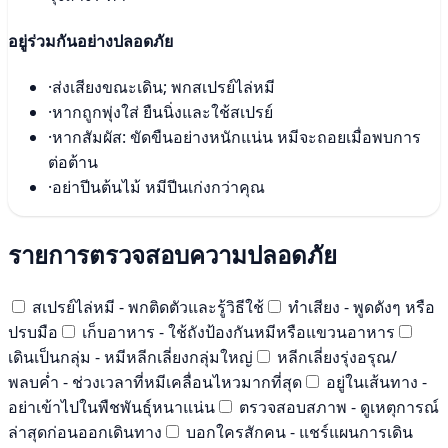
อยู่ร่วมกันอย่างปลอดภัย
·
ส่งเสียงขณะเดิน; พกสเปรย์ไล่หมี
·
หากถูกพุ่งใส่ ยืนนิ่งและใช้สเปรย์
·
หากสัมผัส: ขัดขืนอย่างหนักแน่น หมีจะถอยเมื่อพบการ
ต่อต้าน
·
อย่าปีนต้นไม้ หมีปีนเก่งกว่าคุณ
รายการตรวจสอบความปลอดภัย
สเปรย์ไล่หมี - พกติดตัวและรู้วิธีใช้
ทำเสียง - พูดดังๆ หรือ
ปรบมือ
เก็บอาหาร - ใช้ถังป้องกันหมีหรือแขวนอาหาร
เดินเป็นกลุ่ม - หมีหลีกเลี่ยงกลุ่มใหญ่
หลีกเลี่ยงรุ่งอรุณ/
พลบค่ำ - ช่วงเวลาที่หมีเคลื่อนไหวมากที่สุด
อยู่ในเส้นทาง -
อย่าเข้าไปในพืชพันธุ์หนาแน่น
ตรวจสอบสภาพ - ดูเหตุการณ์
ล่าสุดก่อนออกเดินทาง
บอกใครสักคน - แชร์แผนการเดิน