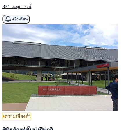
321 เหตุการณ์
แจ้งเตือน
ความเสี่ยงต่ำ
พิพิธภัณฑ์ชั้นบ่งปีฟูกูอิ