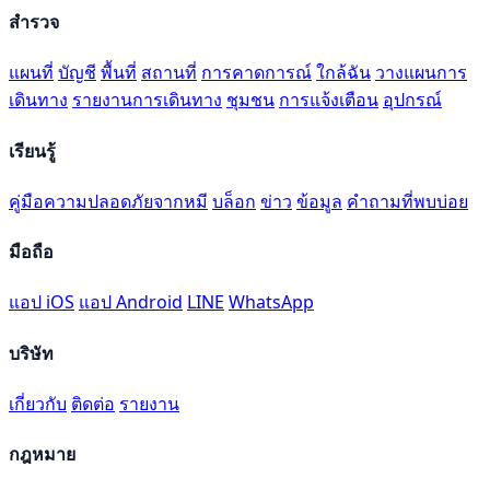
สำรวจ
แผนที่
บัญชี
พื้นที่
สถานที่
การคาดการณ์
ใกล้ฉัน
วางแผนการ
เดินทาง
รายงานการเดินทาง
ชุมชน
การแจ้งเตือน
อุปกรณ์
เรียนรู้
คู่มือความปลอดภัยจากหมี
บล็อก
ข่าว
ข้อมูล
คำถามที่พบบ่อย
มือถือ
แอป iOS
แอป Android
LINE
WhatsApp
บริษัท
เกี่ยวกับ
ติดต่อ
รายงาน
กฎหมาย