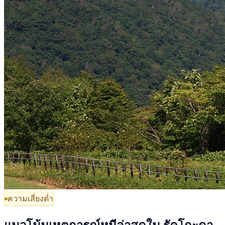
ความเสี่ยงต่ำ
แนวโน้มเหตุการณ์หมีล่าสุดใน รัคโกะดา