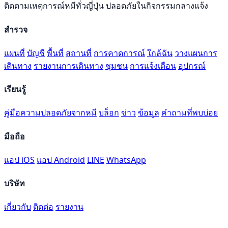
ติดตามเหตุการณ์หมีทั่วญี่ปุ่น ปลอดภัยในกิจกรรมกลางแจ้ง
สำรวจ
แผนที่
บัญชี
พื้นที่
สถานที่
การคาดการณ์
ใกล้ฉัน
วางแผนการ
เดินทาง
รายงานการเดินทาง
ชุมชน
การแจ้งเตือน
อุปกรณ์
เรียนรู้
คู่มือความปลอดภัยจากหมี
บล็อก
ข่าว
ข้อมูล
คำถามที่พบบ่อย
มือถือ
แอป iOS
แอป Android
LINE
WhatsApp
บริษัท
เกี่ยวกับ
ติดต่อ
รายงาน