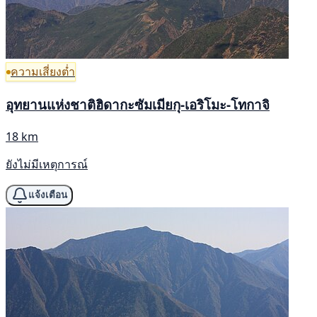
ความเสี่ยงต่ำ
อุทยานแห่งชาติฮิดากะซัมเมียกุ-เอริโมะ-โทกาจิ
18 km
ยังไม่มีเหตุการณ์
แจ้งเตือน