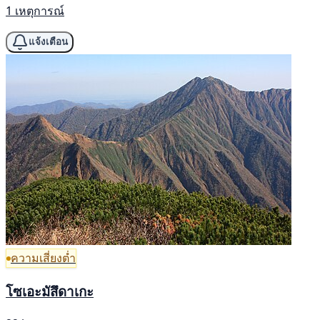
1 เหตุการณ์
แจ้งเตือน
ความเสี่ยงต่ำ
โซเอะมัสึดาเกะ