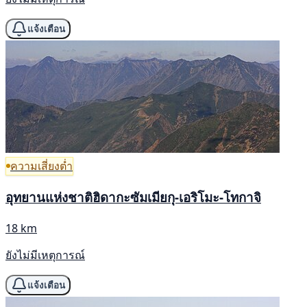
แจ้งเตือน
ความเสี่ยงต่ำ
อุทยานแห่งชาติฮิดากะซัมเมียกุ-เอริโมะ-โทกาจิ
18 km
ยังไม่มีเหตุการณ์
แจ้งเตือน