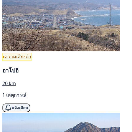
ความเสี่ยงต่ำ
อาโปอิ
20 km
1 เหตุการณ์
แจ้งเตือน