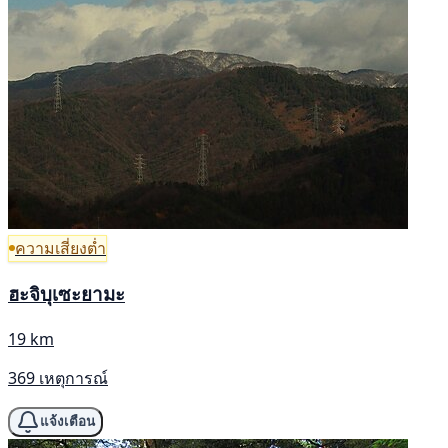
ความเสี่ยงต่ำ
ฮะจิบุเซะยามะ
19 km
369 เหตุการณ์
แจ้งเตือน