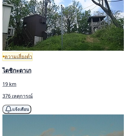
ความเสี่ยงต่ำ
ไดชิกะดาเก
19 km
376 เหตุการณ์
แจ้งเตือน