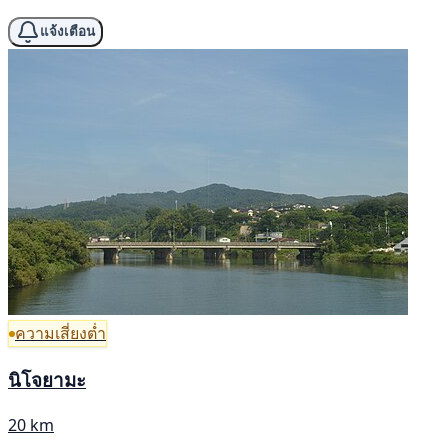
แจ้งเตือน
ความเสี่ยงต่ำ
นิโจยามะ
20 km