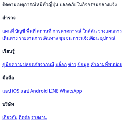
ติดตามเหตุการณ์หมีทั่วญี่ปุ่น ปลอดภัยในกิจกรรมกลางแจ้ง
สำรวจ
แผนที่
บัญชี
พื้นที่
สถานที่
การคาดการณ์
ใกล้ฉัน
วางแผนการ
เดินทาง
รายงานการเดินทาง
ชุมชน
การแจ้งเตือน
อุปกรณ์
เรียนรู้
คู่มือความปลอดภัยจากหมี
บล็อก
ข่าว
ข้อมูล
คำถามที่พบบ่อย
มือถือ
แอป iOS
แอป Android
LINE
WhatsApp
บริษัท
เกี่ยวกับ
ติดต่อ
รายงาน