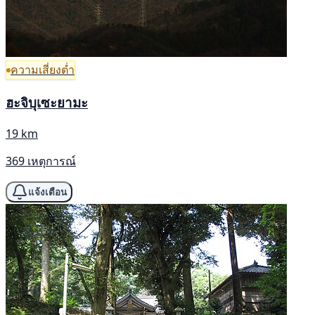
ความเสี่ยงต่ำ
ฮะจิบุเซะยามะ
19 km
369 เหตุการณ์
แจ้งเตือน