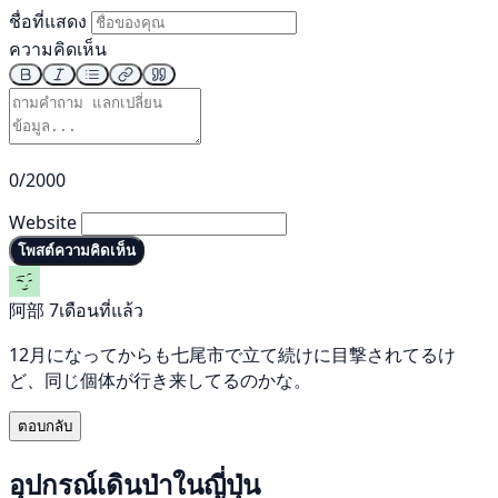
ชื่อที่แสดง
ความคิดเห็น
0/2000
Website
โพสต์ความคิดเห็น
阿部
7เดือนที่แล้ว
12月になってからも七尾市で立て続けに目撃されてるけ
ど、同じ個体が行き来してるのかな。
ตอบกลับ
อุปกรณ์เดินป่าในญี่ปุ่น