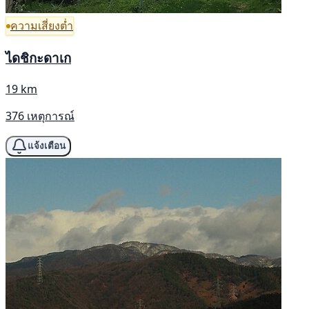
ความเสี่ยงต่ำ
ไดชิกะดาเก
19 km
376 เหตุการณ์
แจ้งเตือน