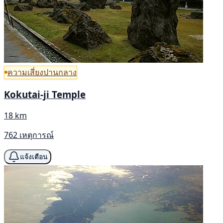
ความเสี่ยงปานกลาง
Kokutai-ji Temple
18 km
762 เหตุการณ์
แจ้งเตือน