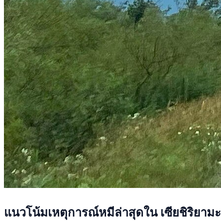
แนวโน้มเหตุการณ์หมีล่าสุดใน เซียชิริยามะ