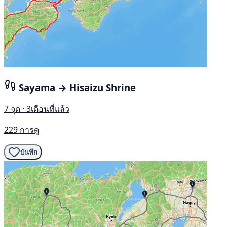
Sayama → Hisaizu Shrine
7 จุด · 3เดือนที่แล้ว
229 การดู
บันทึก