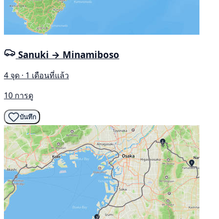
Sanuki → Minamiboso
4 จุด · 1 เดือนที่แล้ว
10 การดู
บันทึก