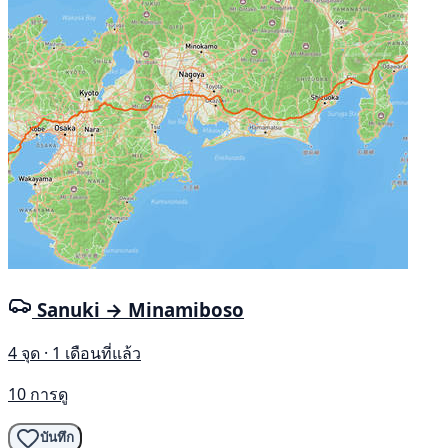
Sanuki → Minamiboso
4 จุด · 1 เดือนที่แล้ว
10 การดู
บันทึก