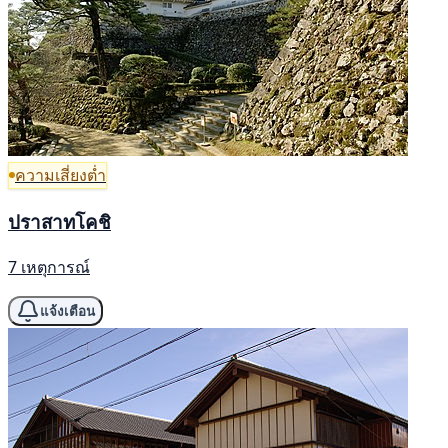
ความเสี่ยงต่ำ
ปราสาทโคชิ
7 เหตุการณ์
แจ้งเตือน