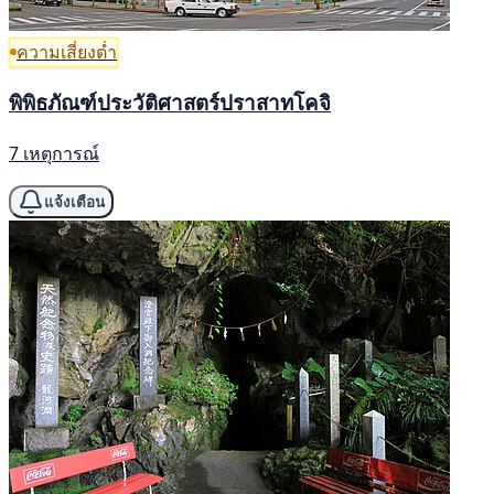
ความเสี่ยงต่ำ
พิพิธภัณฑ์ประวัติศาสตร์ปราสาทโคจิ
7 เหตุการณ์
แจ้งเตือน