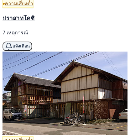
ความเสี่ยงต่ำ
ปราสาทโคชิ
7 เหตุการณ์
แจ้งเตือน