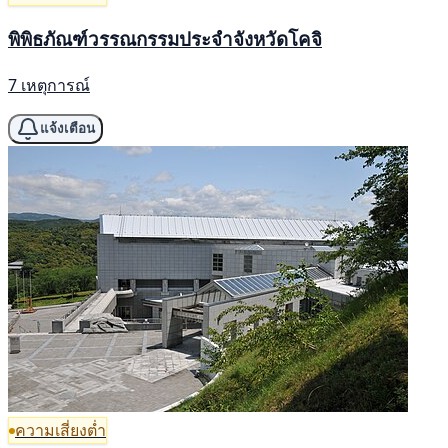
พิพิธภัณฑ์วรรณกรรมประจำจังหวัดโคจิ
7 เหตุการณ์
แจ้งเตือน
ความเสี่ยงต่ำ