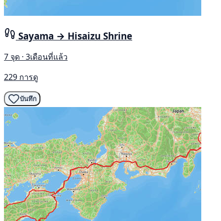
Sayama → Hisaizu Shrine
7 จุด · 3เดือนที่แล้ว
229 การดู
บันทึก