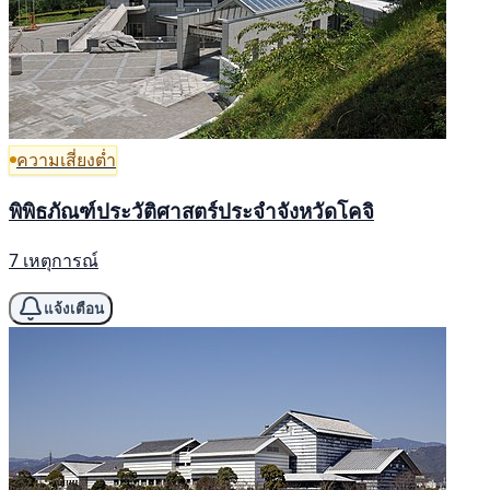
ความเสี่ยงต่ำ
พิพิธภัณฑ์ประวัติศาสตร์ประจำจังหวัดโคจิ
7 เหตุการณ์
แจ้งเตือน