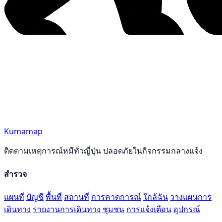
Kumamap
ติดตามเหตุการณ์หมีทั่วญี่ปุ่น ปลอดภัยในกิจกรรมกลางแจ้ง
สำรวจ
แผนที่
บัญชี
พื้นที่
สถานที่
การคาดการณ์
ใกล้ฉัน
วางแผนการ
เดินทาง
รายงานการเดินทาง
ชุมชน
การแจ้งเตือน
อุปกรณ์