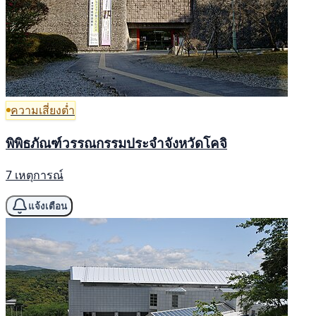
ความเสี่ยงต่ำ
พิพิธภัณฑ์วรรณกรรมประจำจังหวัดโคจิ
7 เหตุการณ์
แจ้งเตือน