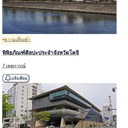
ความเสี่ยงต่ำ
พิพิธภัณฑ์ศิลปะประจำจังหวัดโคจิ
7 เหตุการณ์
แจ้งเตือน