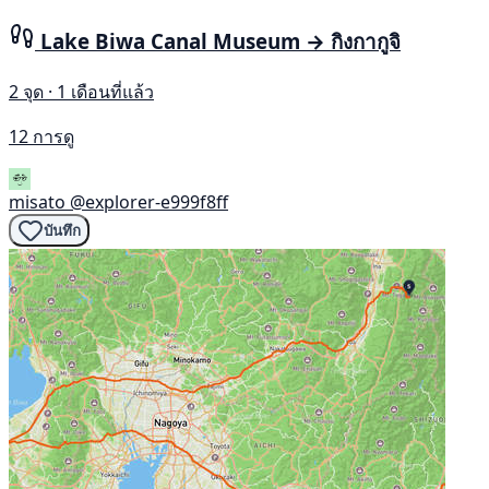
Lake Biwa Canal Museum → กิงกากูจิ
2 จุด · 1 เดือนที่แล้ว
12 การดู
misato
@explorer-e999f8ff
บันทึก