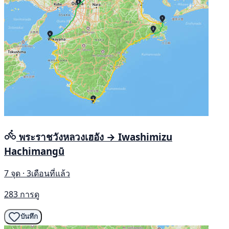
พระราชวังหลวงเฮอัง → Iwashimizu
Hachimangū
7 จุด · 3เดือนที่แล้ว
283 การดู
บันทึก