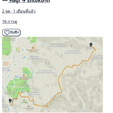
Hagi → Entoku-in
2 จุด · 1 เดือนที่แล้ว
16 การดู
บันทึก