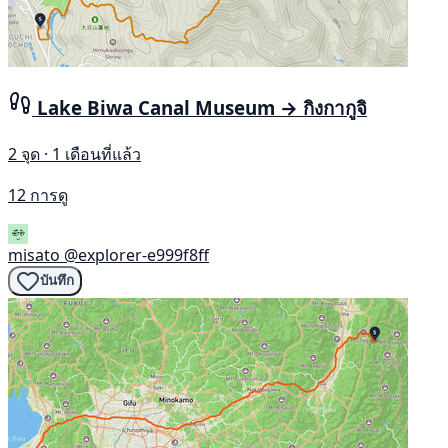
Lake Biwa Canal Museum → กิงกากูจิ
2 จุด · 1 เดือนที่แล้ว
12 การดู
misato
@explorer-e999f8ff
บันทึก