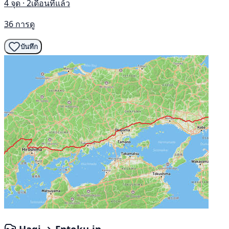
4 จุด · 2เดือนที่แล้ว
36 การดู
บันทึก