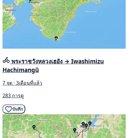
พระราชวังหลวงเฮอัง → Iwashimizu
Hachimangū
7 จุด · 3เดือนที่แล้ว
283 การดู
บันทึก