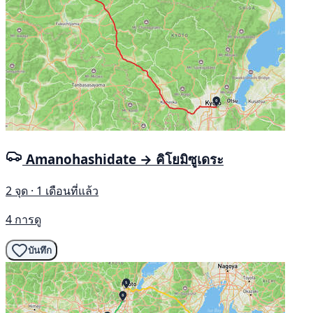
Amanohashidate → คิโยมิซูเดระ
2 จุด · 1 เดือนที่แล้ว
4 การดู
บันทึก