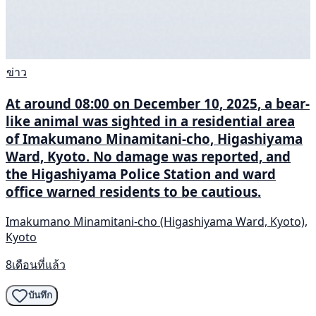
ข่าว
At around 08:00 on December 10, 2025, a bear-
like animal was sighted in a residential area
of Imakumano Minamitani-cho, Higashiyama
Ward, Kyoto. No damage was reported, and
the Higashiyama Police Station and ward
office warned residents to be cautious.
Imakumano Minamitani-cho (Higashiyama Ward, Kyoto),
Kyoto
8เดือนที่แล้ว
บันทึก