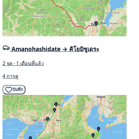
Amanohashidate → คิโยมิซูเดระ
2 จุด · 1 เดือนที่แล้ว
4 การดู
บันทึก