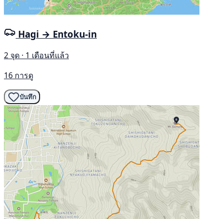
Hagi → Entoku-in
2 จุด · 1 เดือนที่แล้ว
16 การดู
บันทึก