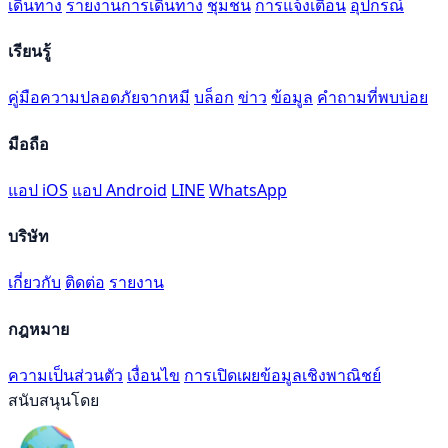
เดินทาง
รายงานการเดินทาง
ชุมชน
การแจ้งเตือน
อุปกรณ์
เรียนรู้
คู่มือความปลอดภัยจากหมี
บล็อก
ข่าว
ข้อมูล
คำถามที่พบบ่อย
มือถือ
แอป iOS
แอป Android
LINE
WhatsApp
บริษัท
เกี่ยวกับ
ติดต่อ
รายงาน
กฎหมาย
ความเป็นส่วนตัว
เงื่อนไข
การเปิดเผยข้อมูลเชิงพาณิชย์
สนับสนุนโดย