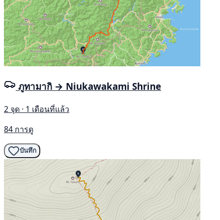
ภูทามากิ → Niukawakami Shrine
2 จุด · 1 เดือนที่แล้ว
84 การดู
บันทึก