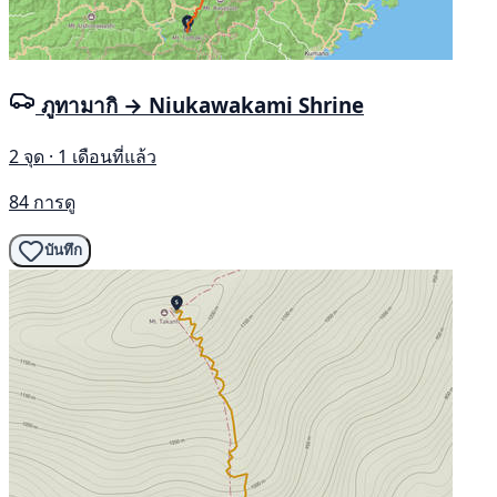
ภูทามากิ → Niukawakami Shrine
2 จุด · 1 เดือนที่แล้ว
84 การดู
บันทึก