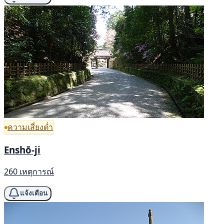
ความเสี่ยงต่ำ
Enshō-ji
260 เหตุการณ์
แจ้งเตือน