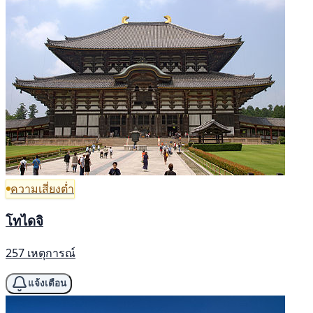
ความเสี่ยงต่ำ
โทไดจิ
257 เหตุการณ์
แจ้งเตือน