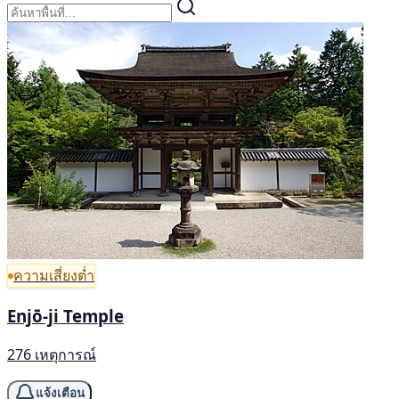
ความเสี่ยงต่ำ
Enjō-ji Temple
276 เหตุการณ์
แจ้งเตือน