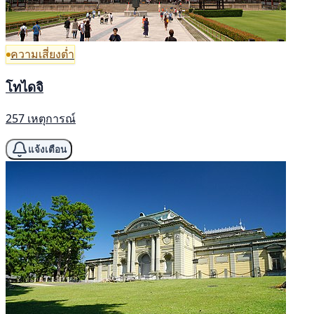
ความเสี่ยงต่ำ
โทไดจิ
257 เหตุการณ์
แจ้งเตือน