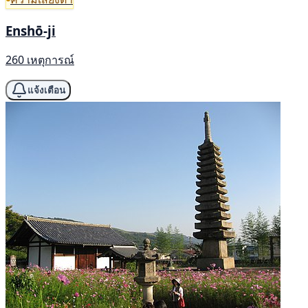
Enshō-ji
260 เหตุการณ์
แจ้งเตือน