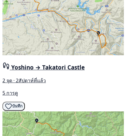
Yoshino → Takatori Castle
2 จุด · 2สัปดาห์ที่แล้ว
5 การดู
บันทึก