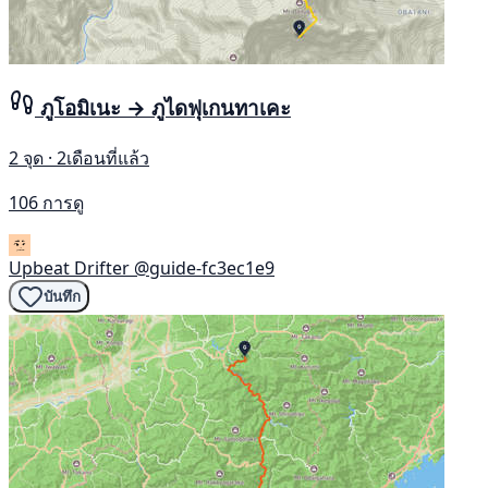
ภูโอมิเนะ → ภูไดฟุเกนทาเคะ
2 จุด · 2เดือนที่แล้ว
106 การดู
Upbeat Drifter
@guide-fc3ec1e9
บันทึก