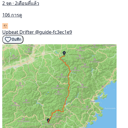
2 จุด · 2เดือนที่แล้ว
106 การดู
Upbeat Drifter
@guide-fc3ec1e9
บันทึก