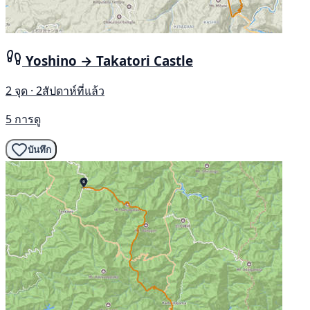
Yoshino → Takatori Castle
2 จุด · 2สัปดาห์ที่แล้ว
5 การดู
บันทึก