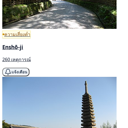
ความเสี่ยงต่ำ
Enshō-ji
260 เหตุการณ์
แจ้งเตือน