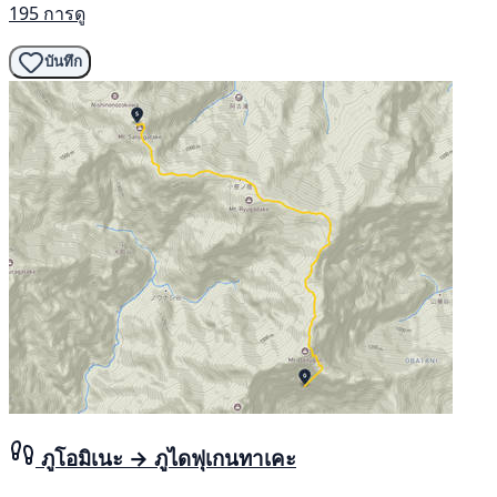
195 การดู
บันทึก
ภูโอมิเนะ → ภูไดฟุเกนทาเคะ