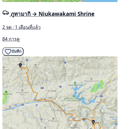
ภูทามากิ → Niukawakami Shrine
2 จุด · 1 เดือนที่แล้ว
84 การดู
บันทึก