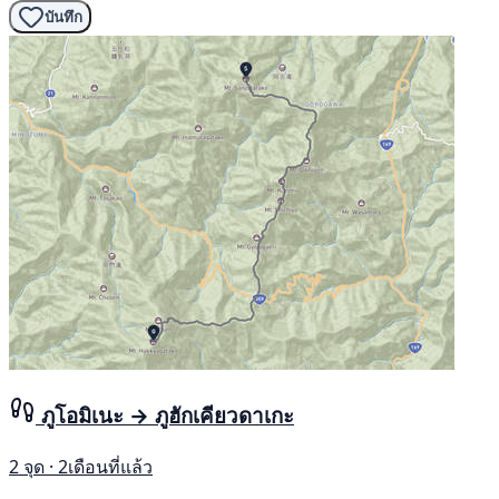
บันทึก
ภูโอมิเนะ → ภูฮักเคียวดาเกะ
2 จุด · 2เดือนที่แล้ว