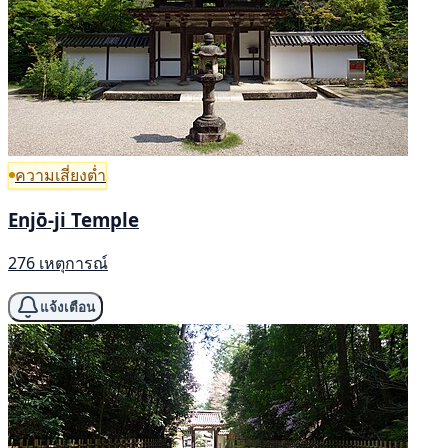
ความเสี่ยงต่ำ
Enjō-ji Temple
276 เหตุการณ์
แจ้งเตือน