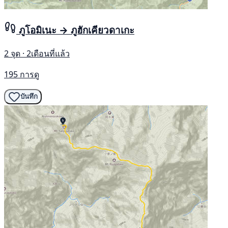
ภูโอมิเนะ → ภูฮักเคียวดาเกะ
2 จุด · 2เดือนที่แล้ว
195 การดู
บันทึก