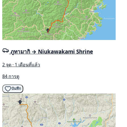
ภูทามากิ → Niukawakami Shrine
2 จุด · 1 เดือนที่แล้ว
84 การดู
บันทึก