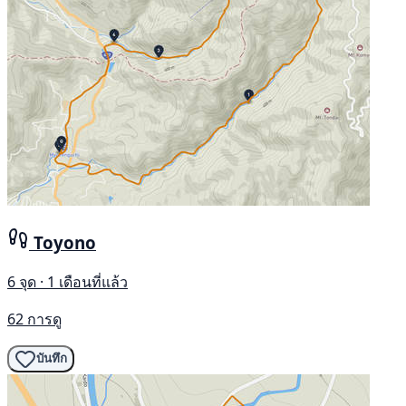
Toyono
6 จุด · 1 เดือนที่แล้ว
62 การดู
บันทึก