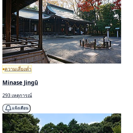
ความเสี่ยงต่ำ
Minase Jingū
293 เหตุการณ์
แจ้งเตือน