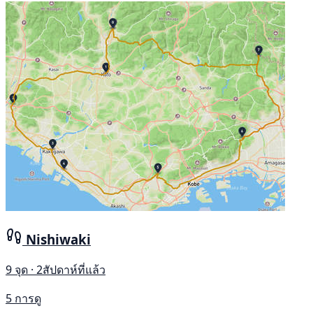
Nishiwaki
9 จุด · 2สัปดาห์ที่แล้ว
5 การดู