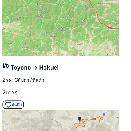
Toyono → Hokuei
2 จุด · 3สัปดาห์ที่แล้ว
3 การดู
บันทึก