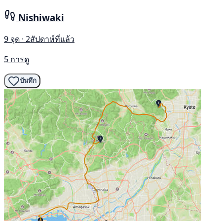
Nishiwaki
9 จุด · 2สัปดาห์ที่แล้ว
5 การดู
บันทึก