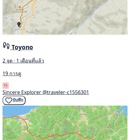
Toyono
2 จุด · 1 เดือนที่แล้ว
19 การดู
Sincere Explorer
@traveler-c1556301
บันทึก