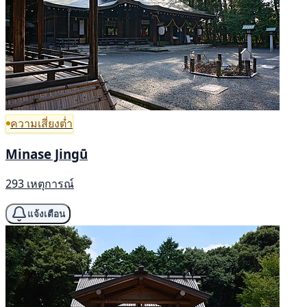
ความเสี่ยงต่ำ
Minase Jingū
293 เหตุการณ์
แจ้งเตือน