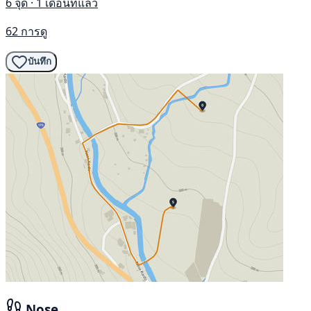
6 จุด · 1 เดือนที่แล้ว
62 การดู
บันทึก
Nose