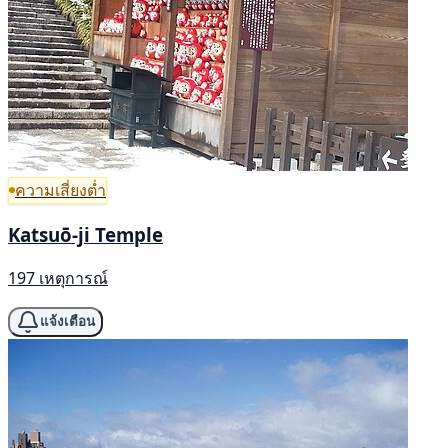
ความเสี่ยงต่ำ
Katsuō-ji Temple
197 เหตุการณ์
แจ้งเตือน