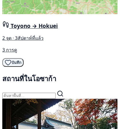
Toyono → Hokuei
2 จุด · 3สัปดาห์ที่แล้ว
3 การดู
บันทึก
สถานที่ในโอซาก้า