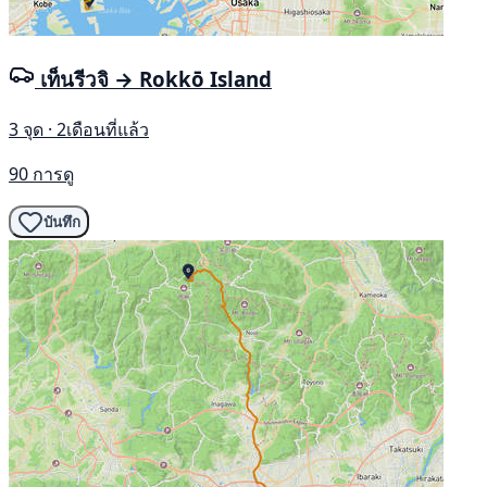
เท็นรีวจิ → Rokkō Island
3 จุด · 2เดือนที่แล้ว
90 การดู
บันทึก