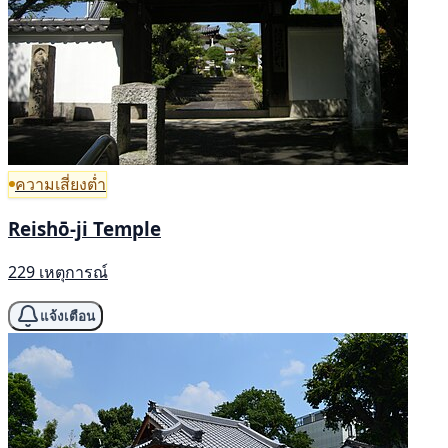
ความเสี่ยงต่ำ
Reishō-ji Temple
229 เหตุการณ์
แจ้งเตือน