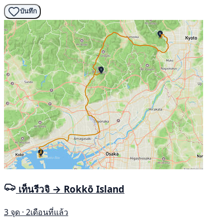
บันทึก
เท็นรีวจิ → Rokkō Island
3 จุด · 2เดือนที่แล้ว