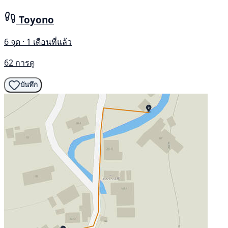
Toyono
6 จุด · 1 เดือนที่แล้ว
62 การดู
บันทึก