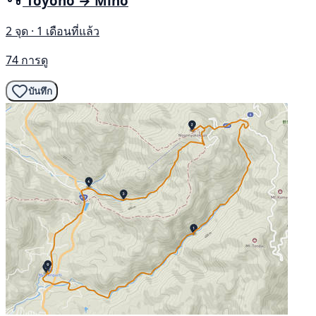
Toyono → Mino
2 จุด · 1 เดือนที่แล้ว
74 การดู
บันทึก