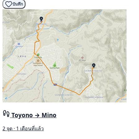
บันทึก
Toyono → Mino
2 จุด · 1 เดือนที่แล้ว