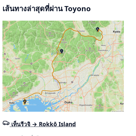
เส้นทางล่าสุดที่ผ่าน Toyono
เท็นรีวจิ → Rokkō Island