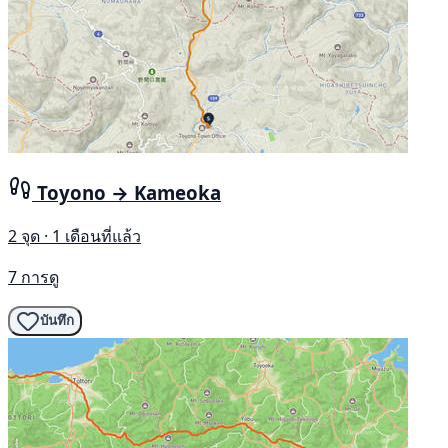
Toyono → Kameoka
2 จุด · 1 เดือนที่แล้ว
7 การดู
บันทึก