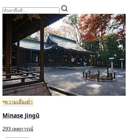
ความเสี่ยงต่ำ
Minase Jingū
293 เหตุการณ์