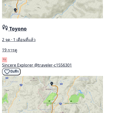
Toyono
2 จุด · 1 เดือนที่แล้ว
19 การดู
Sincere Explorer
@traveler-c1556301
บันทึก