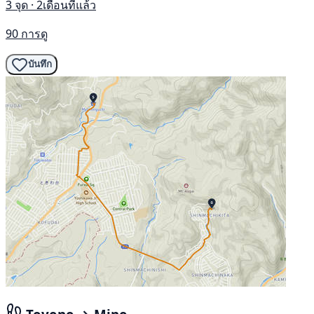
3 จุด · 2เดือนที่แล้ว
90 การดู
บันทึก