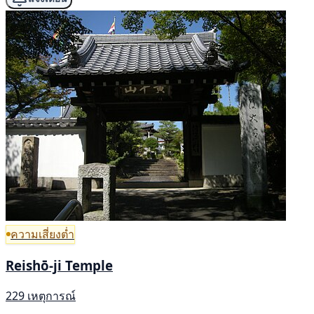
ความเสี่ยงต่ำ
Reishō-ji Temple
229 เหตุการณ์