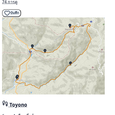
74 การดู
บันทึก
Toyono