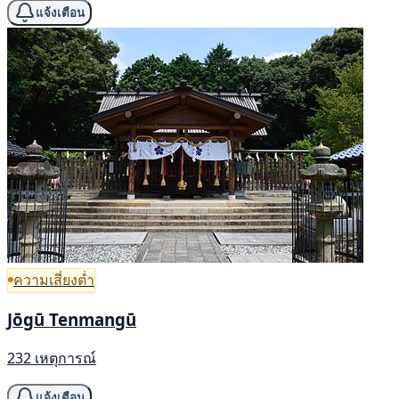
แจ้งเตือน
ความเสี่ยงต่ำ
Jōgū Tenmangū
232 เหตุการณ์
แจ้งเตือน