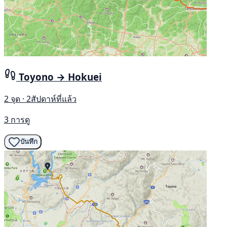
Toyono → Hokuei
2 จุด · 2สัปดาห์ที่แล้ว
3 การดู
บันทึก