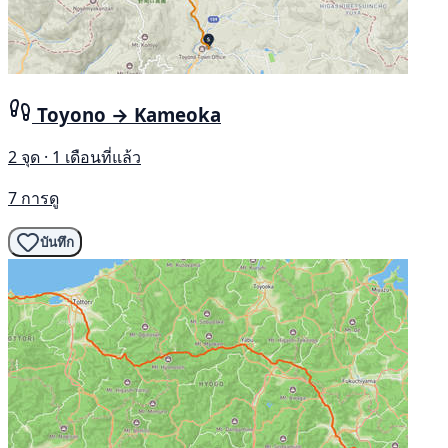
Toyono → Kameoka
2 จุด · 1 เดือนที่แล้ว
7 การดู
บันทึก