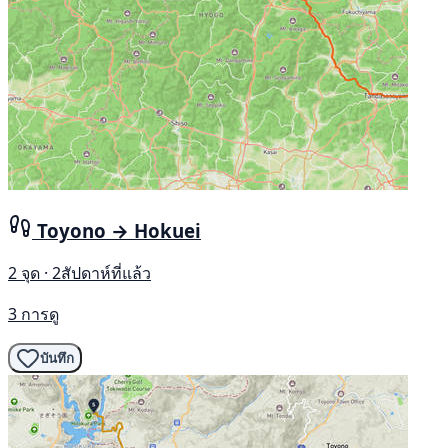
Toyono → Hokuei
2 จุด · 2สัปดาห์ที่แล้ว
3 การดู
บันทึก