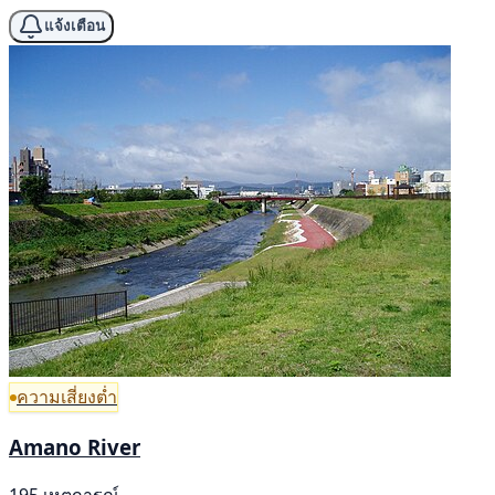
แจ้งเตือน
ความเสี่ยงต่ำ
Amano River
195 เหตุการณ์