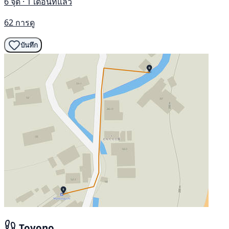
6 จุด · 1 เดือนที่แล้ว
62 การดู
บันทึก
Toyono