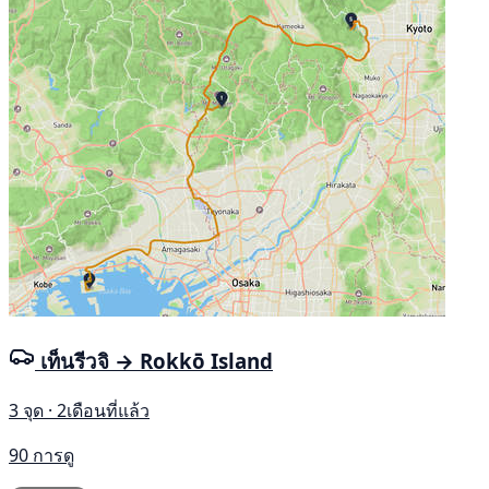
เท็นรีวจิ → Rokkō Island
3 จุด · 2เดือนที่แล้ว
90 การดู