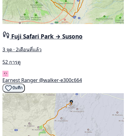
Fuji Safari Park → Susono
3 จุด · 2เดือนที่แล้ว
52 การดู
Earnest Ranger
@walker-e300c664
บันทึก