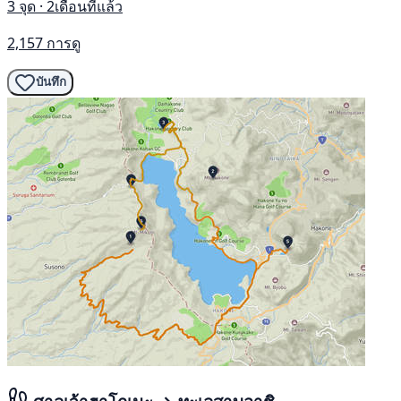
3 จุด · 2เดือนที่แล้ว
2,157 การดู
บันทึก