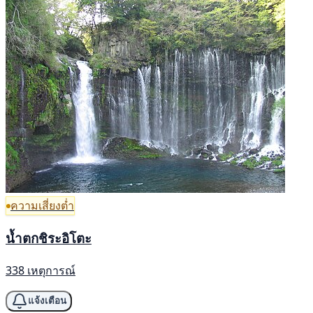
ความเสี่ยงต่ำ
น้ำตกชิระอิโตะ
338 เหตุการณ์
แจ้งเตือน