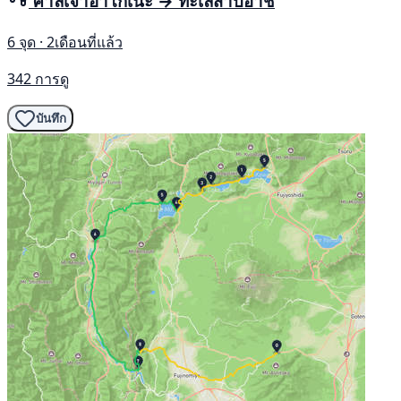
ศาลเจ้าฮาโกเนะ → ทะเลสาบอาชิ
6 จุด · 2เดือนที่แล้ว
342 การดู
บันทึก