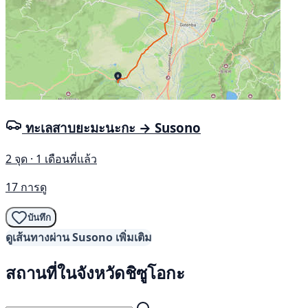
ทะเลสาบยะมะนะกะ → Susono
2 จุด · 1 เดือนที่แล้ว
17 การดู
บันทึก
ดูเส้นทางผ่าน Susono เพิ่มเติม
สถานที่ในจังหวัดชิซูโอกะ