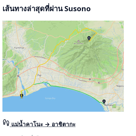
เส้นทางล่าสุดที่ผ่าน Susono
แม่น้ำคาโนะ → อาชิตากะ