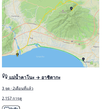
แม่น้ำคาโนะ → อาชิตากะ
3 จุด · 2เดือนที่แล้ว
2,157 การดู