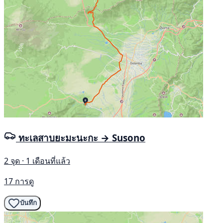
ทะเลสาบยะมะนะกะ → Susono
2 จุด · 1 เดือนที่แล้ว
17 การดู
บันทึก