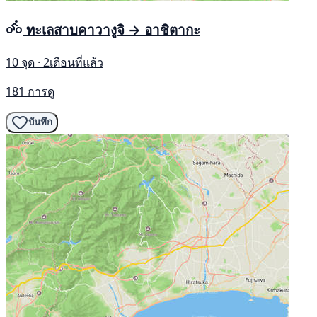
ทะเลสาบคาวางูจิ → อาชิตากะ
10 จุด · 2เดือนที่แล้ว
181 การดู
บันทึก