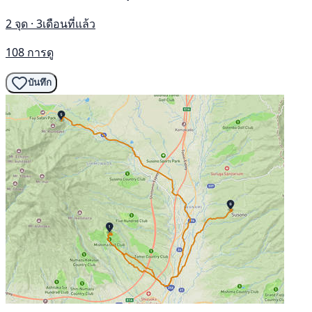
2 จุด · 3เดือนที่แล้ว
108 การดู
บันทึก