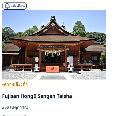
แจ้งเตือน
ความเสี่ยงต่ำ
Fujisan Hongū Sengen Taisha
259 เหตุการณ์