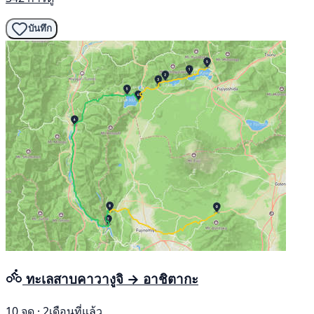
บันทึก
ทะเลสาบคาวางูจิ → อาชิตากะ
10 จุด · 2เดือนที่แล้ว