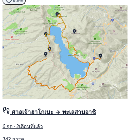
บันทึก
ศาลเจ้าฮาโกเนะ → ทะเลสาบอาชิ
6 จุด · 2เดือนที่แล้ว
342 การดู