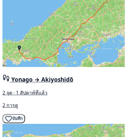
Yonago → Akiyoshidō
2 จุด · 1 สัปดาห์ที่แล้ว
2 การดู
บันทึก