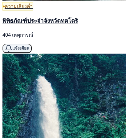
ความเสี่ยงต่ำ
พิพิธภัณฑ์ประจำจังหวัดทตโตริ
404 เหตุการณ์
แจ้งเตือน