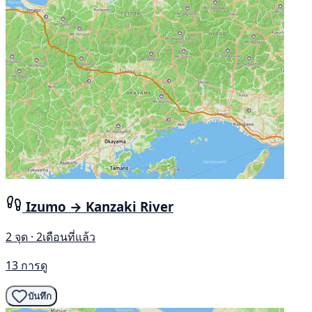
Izumo → Kanzaki River
2 จุด · 2เดือนที่แล้ว
13 การดู
บันทึก