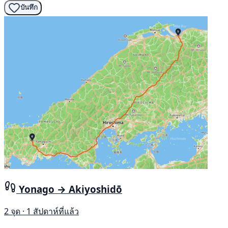
บันทึก
Yonago → Akiyoshidō
2 จุด · 1 สัปดาห์ที่แล้ว