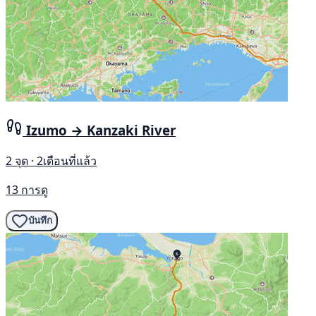
Izumo → Kanzaki River
2 จุด · 2เดือนที่แล้ว
13 การดู
บันทึก