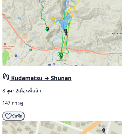
Kudamatsu → Shunan
8 จุด · 2เดือนที่แล้ว
147 การดู
บันทึก