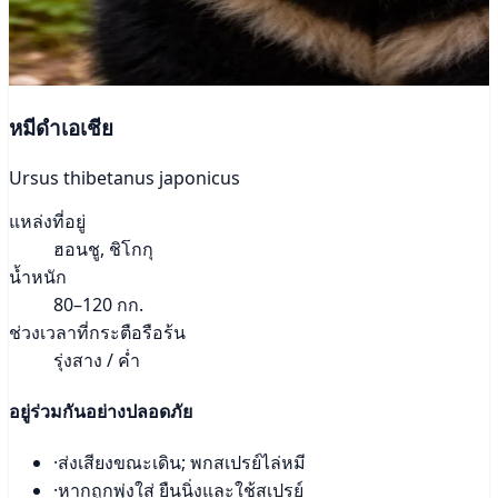
หมีดำเอเชีย
Ursus thibetanus japonicus
แหล่งที่อยู่
ฮอนชู, ชิโกกุ
น้ำหนัก
80–120 กก.
ช่วงเวลาที่กระตือรือร้น
รุ่งสาง / ค่ำ
อยู่ร่วมกันอย่างปลอดภัย
·
ส่งเสียงขณะเดิน; พกสเปรย์ไล่หมี
·
หากถูกพุ่งใส่ ยืนนิ่งและใช้สเปรย์