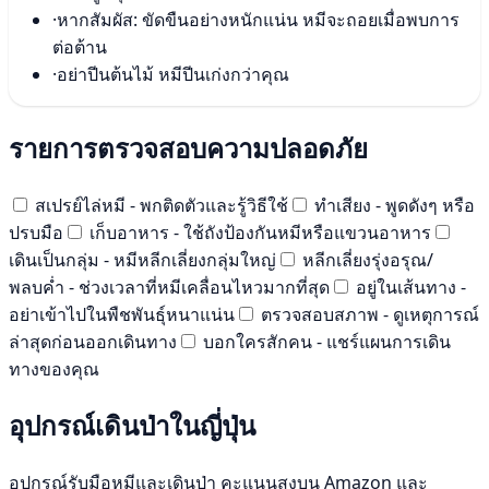
·
หากสัมผัส: ขัดขืนอย่างหนักแน่น หมีจะถอยเมื่อพบการ
ต่อต้าน
·
อย่าปีนต้นไม้ หมีปีนเก่งกว่าคุณ
รายการตรวจสอบความปลอดภัย
สเปรย์ไล่หมี - พกติดตัวและรู้วิธีใช้
ทำเสียง - พูดดังๆ หรือ
ปรบมือ
เก็บอาหาร - ใช้ถังป้องกันหมีหรือแขวนอาหาร
เดินเป็นกลุ่ม - หมีหลีกเลี่ยงกลุ่มใหญ่
หลีกเลี่ยงรุ่งอรุณ/
พลบค่ำ - ช่วงเวลาที่หมีเคลื่อนไหวมากที่สุด
อยู่ในเส้นทาง -
อย่าเข้าไปในพืชพันธุ์หนาแน่น
ตรวจสอบสภาพ - ดูเหตุการณ์
ล่าสุดก่อนออกเดินทาง
บอกใครสักคน - แชร์แผนการเดิน
ทางของคุณ
อุปกรณ์เดินป่าในญี่ปุ่น
อุปกรณ์รับมือหมีและเดินป่า คะแนนสูงบน Amazon และ