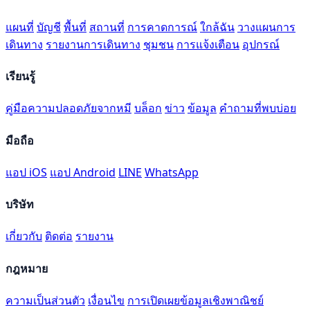
แผนที่
บัญชี
พื้นที่
สถานที่
การคาดการณ์
ใกล้ฉัน
วางแผนการ
เดินทาง
รายงานการเดินทาง
ชุมชน
การแจ้งเตือน
อุปกรณ์
เรียนรู้
คู่มือความปลอดภัยจากหมี
บล็อก
ข่าว
ข้อมูล
คำถามที่พบบ่อย
มือถือ
แอป iOS
แอป Android
LINE
WhatsApp
บริษัท
เกี่ยวกับ
ติดต่อ
รายงาน
กฎหมาย
ความเป็นส่วนตัว
เงื่อนไข
การเปิดเผยข้อมูลเชิงพาณิชย์