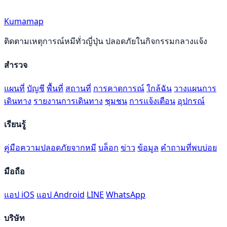
Kumamap
ติดตามเหตุการณ์หมีทั่วญี่ปุ่น ปลอดภัยในกิจกรรมกลางแจ้ง
สำรวจ
แผนที่
บัญชี
พื้นที่
สถานที่
การคาดการณ์
ใกล้ฉัน
วางแผนการ
เดินทาง
รายงานการเดินทาง
ชุมชน
การแจ้งเตือน
อุปกรณ์
เรียนรู้
คู่มือความปลอดภัยจากหมี
บล็อก
ข่าว
ข้อมูล
คำถามที่พบบ่อย
มือถือ
แอป iOS
แอป Android
LINE
WhatsApp
บริษัท