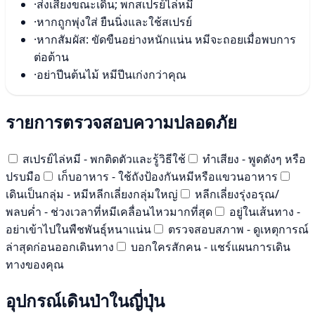
·
ส่งเสียงขณะเดิน; พกสเปรย์ไล่หมี
·
หากถูกพุ่งใส่ ยืนนิ่งและใช้สเปรย์
·
หากสัมผัส: ขัดขืนอย่างหนักแน่น หมีจะถอยเมื่อพบการ
ต่อต้าน
·
อย่าปีนต้นไม้ หมีปีนเก่งกว่าคุณ
รายการตรวจสอบความปลอดภัย
สเปรย์ไล่หมี - พกติดตัวและรู้วิธีใช้
ทำเสียง - พูดดังๆ หรือ
ปรบมือ
เก็บอาหาร - ใช้ถังป้องกันหมีหรือแขวนอาหาร
เดินเป็นกลุ่ม - หมีหลีกเลี่ยงกลุ่มใหญ่
หลีกเลี่ยงรุ่งอรุณ/
พลบค่ำ - ช่วงเวลาที่หมีเคลื่อนไหวมากที่สุด
อยู่ในเส้นทาง -
อย่าเข้าไปในพืชพันธุ์หนาแน่น
ตรวจสอบสภาพ - ดูเหตุการณ์
ล่าสุดก่อนออกเดินทาง
บอกใครสักคน - แชร์แผนการเดิน
ทางของคุณ
อุปกรณ์เดินป่าในญี่ปุ่น