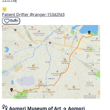
Patient Drifter
@ranger-153d2fd3
บันทึก
Aomori Museum of Art → Aomori