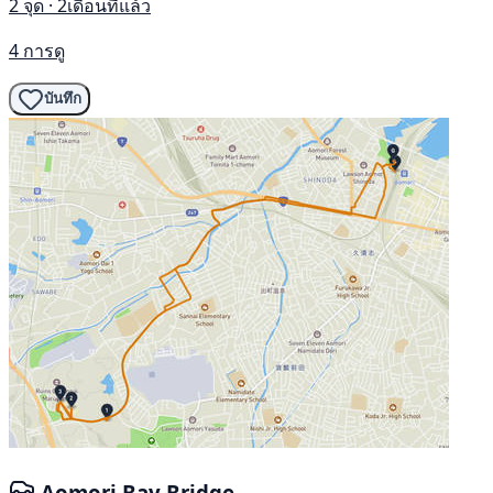
2 จุด · 2เดือนที่แล้ว
4 การดู
บันทึก
Aomori Bay Bridge