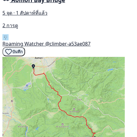
5 จุด · 1 สัปดาห์ที่แล้ว
2 การดู
Roaming Watcher
@climber-a53ae087
บันทึก