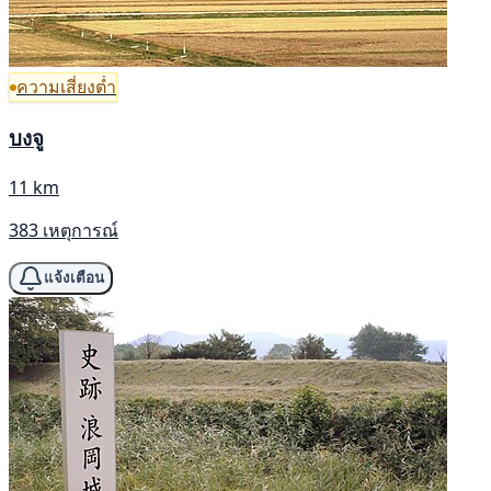
ความเสี่ยงต่ำ
บงจู
11 km
383 เหตุการณ์
แจ้งเตือน