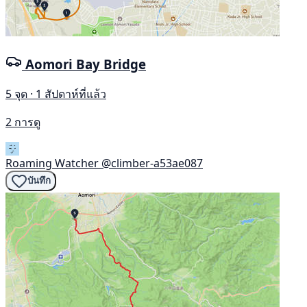
Aomori Bay Bridge
5 จุด · 1 สัปดาห์ที่แล้ว
2 การดู
Roaming Watcher
@climber-a53ae087
บันทึก