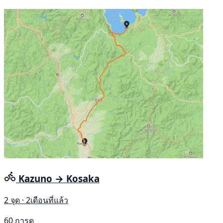
Kazuno → Kosaka
2 จุด · 2เดือนที่แล้ว
60 การดู