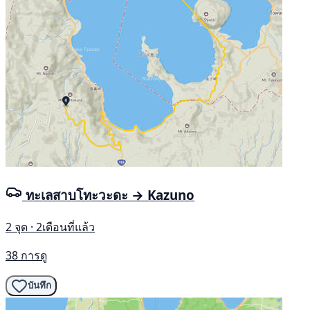
ทะเลสาบโทะวะดะ → Kazuno
2 จุด · 2เดือนที่แล้ว
38 การดู
บันทึก