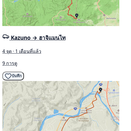
Kazuno → ฮาจิแมนไท
4 จุด · 1 เดือนที่แล้ว
9 การดู
บันทึก