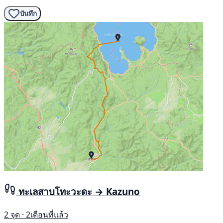
บันทึก
ทะเลสาบโทะวะดะ → Kazuno
2 จุด · 2เดือนที่แล้ว