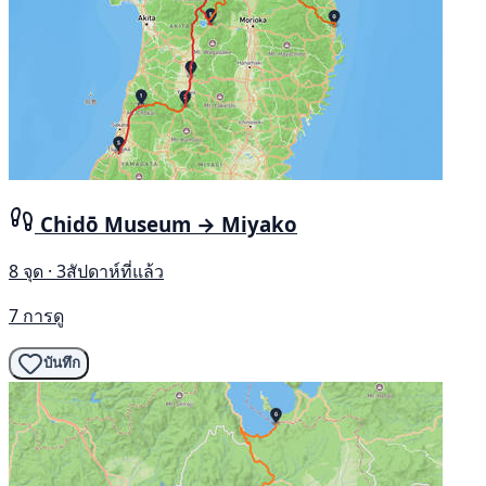
Chidō Museum → Miyako
8 จุด · 3สัปดาห์ที่แล้ว
7 การดู
บันทึก