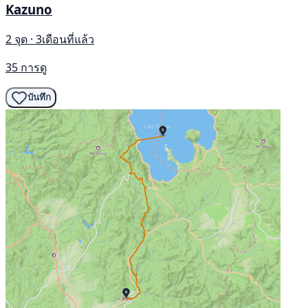
Kazuno
2 จุด · 3เดือนที่แล้ว
35 การดู
บันทึก