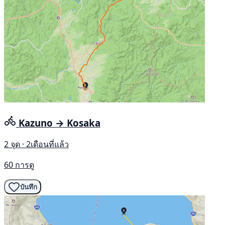
Kazuno → Kosaka
2 จุด · 2เดือนที่แล้ว
60 การดู
บันทึก