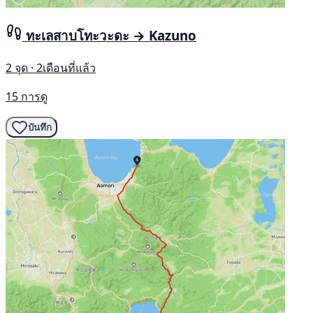
ทะเลสาบโทะวะดะ → Kazuno
2 จุด · 2เดือนที่แล้ว
15 การดู
บันทึก