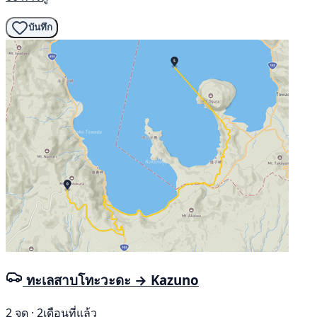
บันทึก
ทะเลสาบโทะวะดะ → Kazuno
2 จุด · 2เดือนที่แล้ว