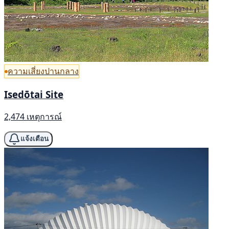
ความเสี่ยงปานกลาง
Isedōtai Site
2,474 เหตุการณ์
แจ้งเตือน