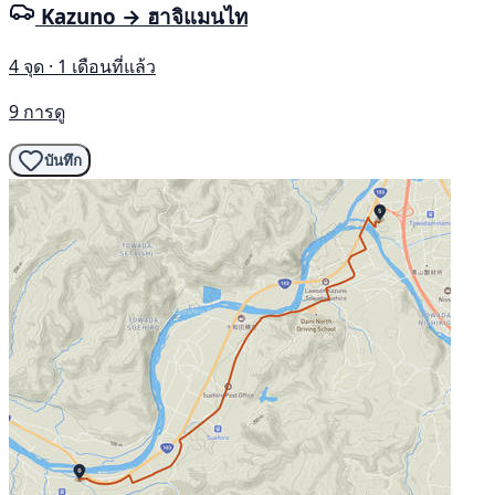
Kazuno → ฮาจิแมนไท
4 จุด · 1 เดือนที่แล้ว
9 การดู
บันทึก