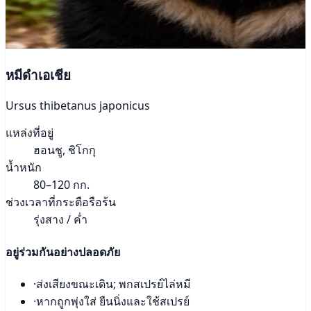
หมีดำเอเชีย
Ursus thibetanus japonicus
แหล่งที่อยู่
ฮอนชู, ชิโกกุ
น้ำหนัก
80–120 กก.
ช่วงเวลาที่กระตือรือร้น
รุ่งสาง / ค่ำ
อยู่ร่วมกันอย่างปลอดภัย
·
ส่งเสียงขณะเดิน; พกสเปรย์ไล่หมี
·
หากถูกพุ่งใส่ ยืนนิ่งและใช้สเปรย์