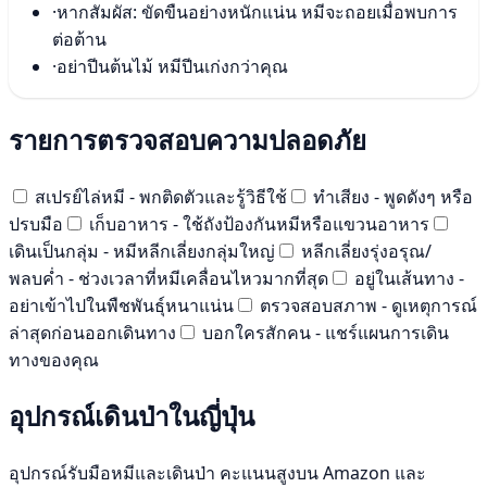
·
หากสัมผัส: ขัดขืนอย่างหนักแน่น หมีจะถอยเมื่อพบการ
ต่อต้าน
·
อย่าปีนต้นไม้ หมีปีนเก่งกว่าคุณ
รายการตรวจสอบความปลอดภัย
สเปรย์ไล่หมี - พกติดตัวและรู้วิธีใช้
ทำเสียง - พูดดังๆ หรือ
ปรบมือ
เก็บอาหาร - ใช้ถังป้องกันหมีหรือแขวนอาหาร
เดินเป็นกลุ่ม - หมีหลีกเลี่ยงกลุ่มใหญ่
หลีกเลี่ยงรุ่งอรุณ/
พลบค่ำ - ช่วงเวลาที่หมีเคลื่อนไหวมากที่สุด
อยู่ในเส้นทาง -
อย่าเข้าไปในพืชพันธุ์หนาแน่น
ตรวจสอบสภาพ - ดูเหตุการณ์
ล่าสุดก่อนออกเดินทาง
บอกใครสักคน - แชร์แผนการเดิน
ทางของคุณ
อุปกรณ์เดินป่าในญี่ปุ่น
อุปกรณ์รับมือหมีและเดินป่า คะแนนสูงบน Amazon และ