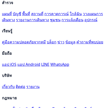
สำรวจ
แผนที่
บัญชี
พื้นที่
สถานที่
การคาดการณ์
ใกล้ฉัน
วางแผนการ
เดินทาง
รายงานการเดินทาง
ชุมชน
การแจ้งเตือน
อุปกรณ์
เรียนรู้
คู่มือความปลอดภัยจากหมี
บล็อก
ข่าว
ข้อมูล
คำถามที่พบบ่อย
มือถือ
แอป iOS
แอป Android
LINE
WhatsApp
บริษัท
เกี่ยวกับ
ติดต่อ
รายงาน
กฎหมาย