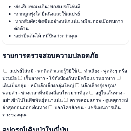
·
ส่งเสียงขณะเดิน; พกสเปรย์ไล่หมี
·
หากถูกพุ่งใส่ ยืนนิ่งและใช้สเปรย์
·
หากสัมผัส: ขัดขืนอย่างหนักแน่น หมีจะถอยเมื่อพบการ
ต่อต้าน
·
อย่าปีนต้นไม้ หมีปีนเก่งกว่าคุณ
รายการตรวจสอบความปลอดภัย
สเปรย์ไล่หมี - พกติดตัวและรู้วิธีใช้
ทำเสียง - พูดดังๆ หรือ
ปรบมือ
เก็บอาหาร - ใช้ถังป้องกันหมีหรือแขวนอาหาร
เดินเป็นกลุ่ม - หมีหลีกเลี่ยงกลุ่มใหญ่
หลีกเลี่ยงรุ่งอรุณ/
พลบค่ำ - ช่วงเวลาที่หมีเคลื่อนไหวมากที่สุด
อยู่ในเส้นทาง -
อย่าเข้าไปในพืชพันธุ์หนาแน่น
ตรวจสอบสภาพ - ดูเหตุการณ์
ล่าสุดก่อนออกเดินทาง
บอกใครสักคน - แชร์แผนการเดิน
ทางของคุณ
อุปกรณ์เดินป่าในญี่ปุ่น