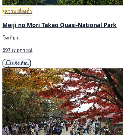
ความเสี่ยงต่ำ
Meiji no Mori Takao Quasi-National Park
โตเกียว
697 เหตุการณ์
แจ้งเตือน