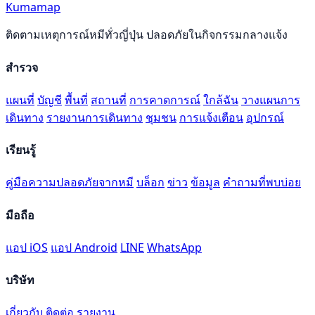
Kumamap
ติดตามเหตุการณ์หมีทั่วญี่ปุ่น ปลอดภัยในกิจกรรมกลางแจ้ง
สำรวจ
แผนที่
บัญชี
พื้นที่
สถานที่
การคาดการณ์
ใกล้ฉัน
วางแผนการ
เดินทาง
รายงานการเดินทาง
ชุมชน
การแจ้งเตือน
อุปกรณ์
เรียนรู้
คู่มือความปลอดภัยจากหมี
บล็อก
ข่าว
ข้อมูล
คำถามที่พบบ่อย
มือถือ
แอป iOS
แอป Android
LINE
WhatsApp
บริษัท
เกี่ยวกับ
ติดต่อ
รายงาน