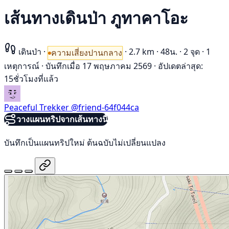
เส้นทางเดินป่า ภูทาคาโอะ
เดินป่า
·
·
2.7 km
·
48น.
·
2 จุด
·
1
ความเสี่ยงปานกลาง
เหตุการณ์
·
บันทึกเมื่อ 17 พฤษภาคม 2569
·
อัปเดตล่าสุด:
15ชั่วโมงที่แล้ว
Peaceful Trekker
@friend-64f044ca
วางแผนทริปจากเส้นทางนี้
บันทึกเป็นแผนทริปใหม่ ต้นฉบับไม่เปลี่ยนแปลง