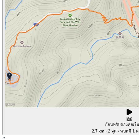
3D
ย้อนทริปของคุณใ
2.7 km
· 2 จุด
· พบหมี 1 คร
0