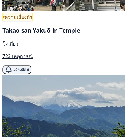
ความเสี่ยงต่ำ
Takao-san Yakuō-in Temple
โตเกียว
723 เหตุการณ์
แจ้งเตือน