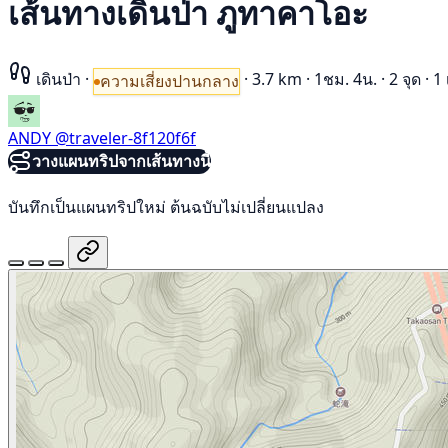
เส้นทางเดินป่า ภูทาคาโอะ
เดินป่า
·
·
3.7 km
·
1ชม. 4น.
·
2 จุด
·
1 
ความเสี่ยงปานกลาง
ANDY
@traveler-8f120f6f
วางแผนทริปจากเส้นทางนี้
บันทึกเป็นแผนทริปใหม่ ต้นฉบับไม่เปลี่ยนแปลง