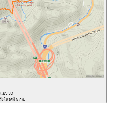
นแบบ 3D
ั้งในรัศมี 5 กม.