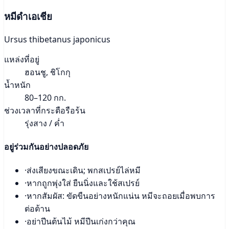
หมีดำเอเชีย
Ursus thibetanus japonicus
แหล่งที่อยู่
ฮอนชู, ชิโกกุ
น้ำหนัก
80–120 กก.
ช่วงเวลาที่กระตือรือร้น
รุ่งสาง / ค่ำ
อยู่ร่วมกันอย่างปลอดภัย
·
ส่งเสียงขณะเดิน; พกสเปรย์ไล่หมี
·
หากถูกพุ่งใส่ ยืนนิ่งและใช้สเปรย์
·
หากสัมผัส: ขัดขืนอย่างหนักแน่น หมีจะถอยเมื่อพบการ
ต่อต้าน
·
อย่าปีนต้นไม้ หมีปีนเก่งกว่าคุณ