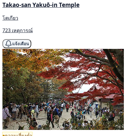
Takao-san Yakuō-in Temple
โตเกียว
723 เหตุการณ์
แจ้งเตือน
ความเสี่ยงต่ำ