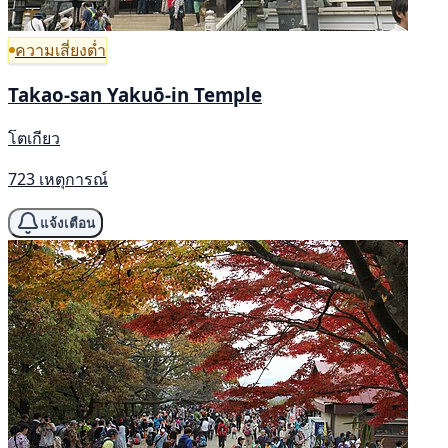
ความเสี่ยงต่ำ
Takao-san Yakuō-in Temple
โตเกียว
723 เหตุการณ์
แจ้งเตือน