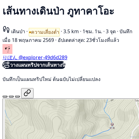
เส้นทางเดินป่า ภูทาคาโอะ
เดินป่า
·
·
3.5 km
·
1ชม. 1น.
·
3 จุด
·
บันทึก
ความเสี่ยงต่ำ
เมื่อ 18 พฤษภาคม 2569
·
อัปเดตล่าสุด: 23ชั่วโมงที่แล้ว
りぼん
@explorer-49d6d289
วางแผนทริปจากเส้นทางนี้
บันทึกเป็นแผนทริปใหม่ ต้นฉบับไม่เปลี่ยนแปลง