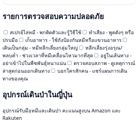
รายการตรวจสอบความปลอดภัย
สเปรย์ไล่หมี - พกติดตัวและรู้วิธีใช้
ทำเสียง - พูดดังๆ หรือ
ปรบมือ
เก็บอาหาร - ใช้ถังป้องกันหมีหรือแขวนอาหาร
เดินเป็นกลุ่ม - หมีหลีกเลี่ยงกลุ่มใหญ่
หลีกเลี่ยงรุ่งอรุณ/
พลบค่ำ - ช่วงเวลาที่หมีเคลื่อนไหวมากที่สุด
อยู่ในเส้นทาง -
อย่าเข้าไปในพืชพันธุ์หนาแน่น
ตรวจสอบสภาพ - ดูเหตุการณ์
ล่าสุดก่อนออกเดินทาง
บอกใครสักคน - แชร์แผนการเดิน
ทางของคุณ
อุปกรณ์เดินป่าในญี่ปุ่น
อุปกรณ์รับมือหมีและเดินป่า คะแนนสูงบน Amazon และ
Rakuten