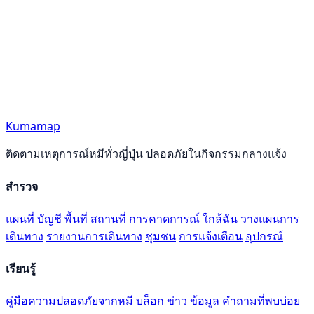
Kumamap
ติดตามเหตุการณ์หมีทั่วญี่ปุ่น ปลอดภัยในกิจกรรมกลางแจ้ง
สำรวจ
แผนที่
บัญชี
พื้นที่
สถานที่
การคาดการณ์
ใกล้ฉัน
วางแผนการ
เดินทาง
รายงานการเดินทาง
ชุมชน
การแจ้งเตือน
อุปกรณ์
เรียนรู้
คู่มือความปลอดภัยจากหมี
บล็อก
ข่าว
ข้อมูล
คำถามที่พบบ่อย