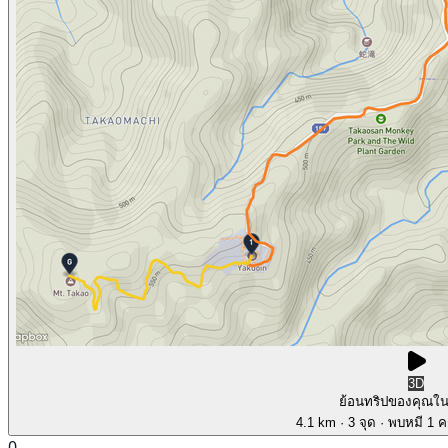
3D
ย้อนทริปของคุณใ
4.1 km
· 3 จุด
· พบหมี 1 คร
0