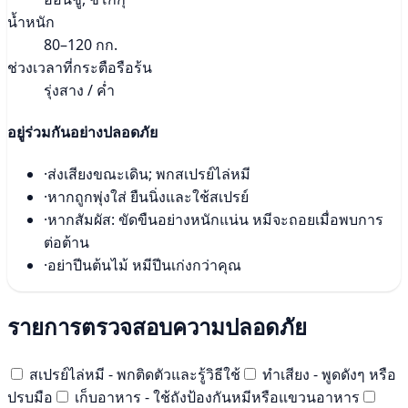
น้ำหนัก
80–120 กก.
ช่วงเวลาที่กระตือรือร้น
รุ่งสาง / ค่ำ
อยู่ร่วมกันอย่างปลอดภัย
·
ส่งเสียงขณะเดิน; พกสเปรย์ไล่หมี
·
หากถูกพุ่งใส่ ยืนนิ่งและใช้สเปรย์
·
หากสัมผัส: ขัดขืนอย่างหนักแน่น หมีจะถอยเมื่อพบการ
ต่อต้าน
·
อย่าปีนต้นไม้ หมีปีนเก่งกว่าคุณ
รายการตรวจสอบความปลอดภัย
สเปรย์ไล่หมี - พกติดตัวและรู้วิธีใช้
ทำเสียง - พูดดังๆ หรือ
ปรบมือ
เก็บอาหาร - ใช้ถังป้องกันหมีหรือแขวนอาหาร