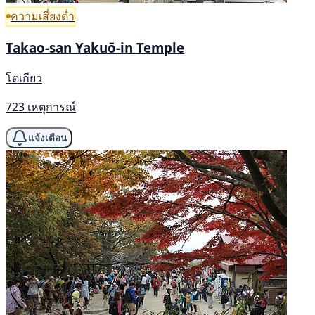
ความเสี่ยงต่ำ
Takao-san Yakuō-in Temple
โตเกียว
723 เหตุการณ์
แจ้งเตือน