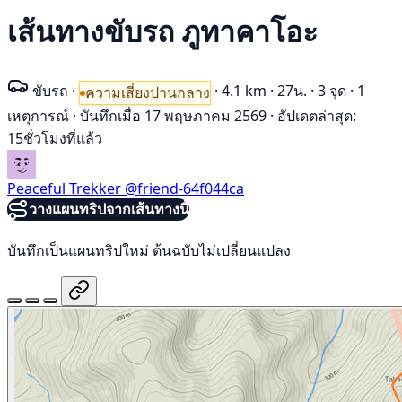
เส้นทางขับรถ ภูทาคาโอะ
ขับรถ
·
·
4.1 km
·
27น.
·
3 จุด
·
1
ความเสี่ยงปานกลาง
เหตุการณ์
·
บันทึกเมื่อ 17 พฤษภาคม 2569
·
อัปเดตล่าสุด:
15ชั่วโมงที่แล้ว
Peaceful Trekker
@friend-64f044ca
วางแผนทริปจากเส้นทางนี้
บันทึกเป็นแผนทริปใหม่ ต้นฉบับไม่เปลี่ยนแปลง