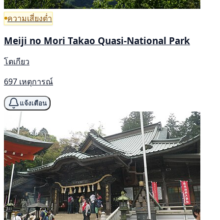
ความเสี่ยงต่ำ
Meiji no Mori Takao Quasi-National Park
โตเกียว
697 เหตุการณ์
แจ้งเตือน