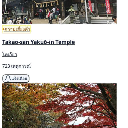
ความเสี่ยงต่ำ
Takao-san Yakuō-in Temple
โตเกียว
723 เหตุการณ์
แจ้งเตือน