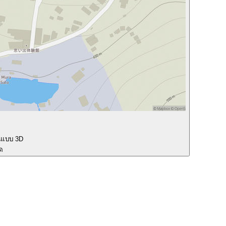
นแบบ 3D
ุด