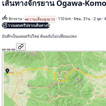
เส้นทางจักรยาน Ogawa-Komo
จักรยาน
·
·
110 km
·
6ชม. 31น.
·
2 จุด
·
4
ความเสี่ยงสูงมาก
วางแผนทริปจากเส้นทางนี้
บันทึกเป็นแผนทริปใหม่ ต้นฉบับไม่เปลี่ยนแปลง