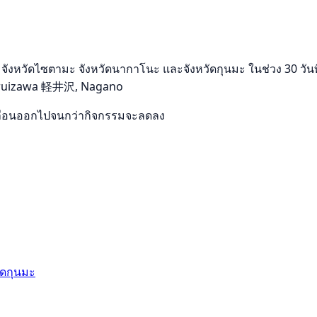
งหวัดไซตามะ จังหวัดนากาโนะ และจังหวัดกุนมะ ในช่วง 30 วันที่
ล้ Karuizawa 軽井沢, Nagano
รือเลื่อนออกไปจนกว่ากิจกรรมจะลดลง
ัดกุนมะ