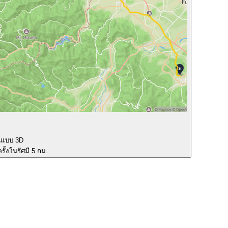
นแบบ 3D
รั้งในรัศมี 5 กม.