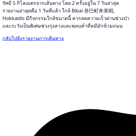
รัศมี 5 กิโลเมตรจากเส้นทาง โดย 2 ครั้งอยู่ใน 7 วันล่าสุด
รายงานล่าสุดคือ 1 วันที่แล้ว ใกล้ Bibai 癸巳町奔美唄,
Hokkaido มีกิจกรรมใกล้ขนาดนี้ ควรลดความเร็วผ่านช่วงป่า
และระวังเป็นพิเศษช่วงรุ่งสางและพลบค่ำที่หมีมักข้ามถนน
กลับไปยังรายงานการเดินทาง