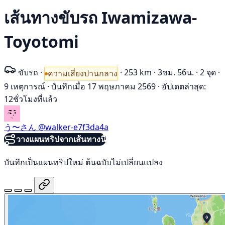
เส้นทางขับรถ Iwamizawa-
Toyotomi
ขับรถ
·
·
253 km
·
3ชม. 56น.
·
2 จุด
·
ความเสี่ยงปานกลาง
9 เหตุการณ์
·
บันทึกเมื่อ 17 พฤษภาคม 2569
·
อัปเดตล่าสุด:
12ชั่วโมงที่แล้ว
う〜さん
@walker-e7f3da4a
วางแผนทริปจากเส้นทางนี้
บันทึกเป็นแผนทริปใหม่ ต้นฉบับไม่เปลี่ยนแปลง