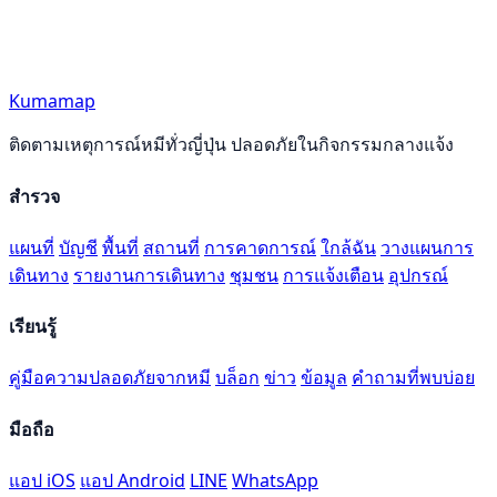
Kumamap
ติดตามเหตุการณ์หมีทั่วญี่ปุ่น ปลอดภัยในกิจกรรมกลางแจ้ง
สำรวจ
แผนที่
บัญชี
พื้นที่
สถานที่
การคาดการณ์
ใกล้ฉัน
วางแผนการ
เดินทาง
รายงานการเดินทาง
ชุมชน
การแจ้งเตือน
อุปกรณ์
เรียนรู้
คู่มือความปลอดภัยจากหมี
บล็อก
ข่าว
ข้อมูล
คำถามที่พบบ่อย
มือถือ
แอป iOS
แอป Android
LINE
WhatsApp