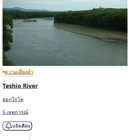
ความเสี่ยงต่ำ
Teshio River
ฮอกไกโด
5 เหตุการณ์
แจ้งเตือน