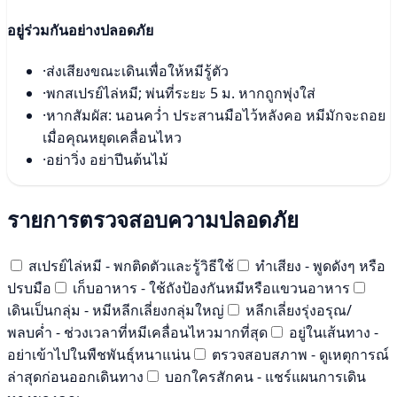
อยู่ร่วมกันอย่างปลอดภัย
·
ส่งเสียงขณะเดินเพื่อให้หมีรู้ตัว
·
พกสเปรย์ไล่หมี; พ่นที่ระยะ 5 ม. หากถูกพุ่งใส่
·
หากสัมผัส: นอนคว่ำ ประสานมือไว้หลังคอ หมีมักจะถอย
เมื่อคุณหยุดเคลื่อนไหว
·
อย่าวิ่ง อย่าปีนต้นไม้
รายการตรวจสอบความปลอดภัย
สเปรย์ไล่หมี - พกติดตัวและรู้วิธีใช้
ทำเสียง - พูดดังๆ หรือ
ปรบมือ
เก็บอาหาร - ใช้ถังป้องกันหมีหรือแขวนอาหาร
เดินเป็นกลุ่ม - หมีหลีกเลี่ยงกลุ่มใหญ่
หลีกเลี่ยงรุ่งอรุณ/
พลบค่ำ - ช่วงเวลาที่หมีเคลื่อนไหวมากที่สุด
อยู่ในเส้นทาง -
อย่าเข้าไปในพืชพันธุ์หนาแน่น
ตรวจสอบสภาพ - ดูเหตุการณ์
ล่าสุดก่อนออกเดินทาง
บอกใครสักคน - แชร์แผนการเดิน